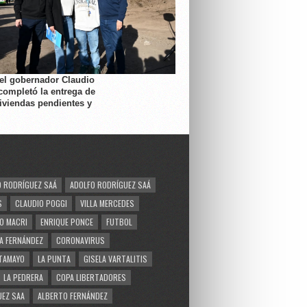
 el gobernador Claudio
completó la entrega de
viviendas pendientes y
 RODRÍGUEZ SAÁ
ADOLFO RODRÍGUEZ SAÁ
S
CLAUDIO POGGI
VILLA MERCEDES
O MACRI
ENRIQUE PONCE
FUTBOL
A FERNÁNDEZ
CORONAVIRUS
TAMAYO
LA PUNTA
GISELA VARTALITIS
LA PEDRERA
COPA LIBERTADORES
EZ SAA
ALBERTO FERNÁNDEZ