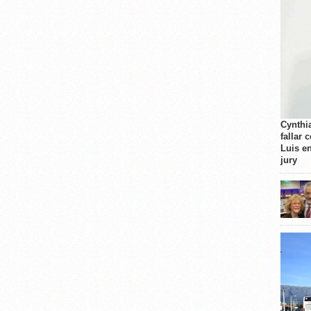
Cynthi
fallar 
Luis e
jury