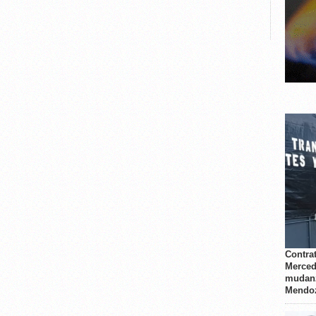
Contrat
Merced
mudanz
Mendo