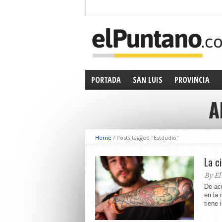
PORTADA
SAN LUIS
PROVINCIA
A
Home
/
Posts tagged "Estdudio"
La c
By El
De ac
en la 
tiene 