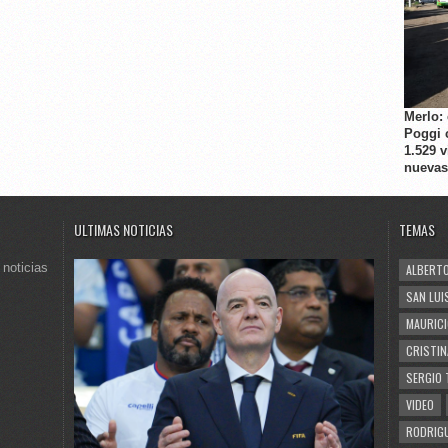
Merlo:
Poggi 
1.529 
nuevas
ULTIMAS NOTICIAS
TEMAS
 noticias
ALBERTO
SAN LUI
MAURICI
CRISTIN
SERGIO 
VIDEO
RODRIGU