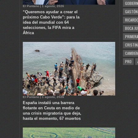
GOBIERN
El Puntano | 1 agosto, 2026
GASTÓN
“Queremos ayudar a crear el
próximo Cabo Verde”: para la
RICARDO
idea del mundial con 64
selecciones, la FIFA mira a
BOCA JU
África
PRIMERA
CRISTIN
CAMBIE
PRO
El Puntano | 1 agosto, 2026
España instaló una barrera
flotante en Ceuta en medio de
una crisis migratoria que deja,
hasta el momento, 67 muertos