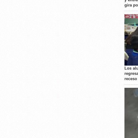
gira p
Los al
regresa
receso