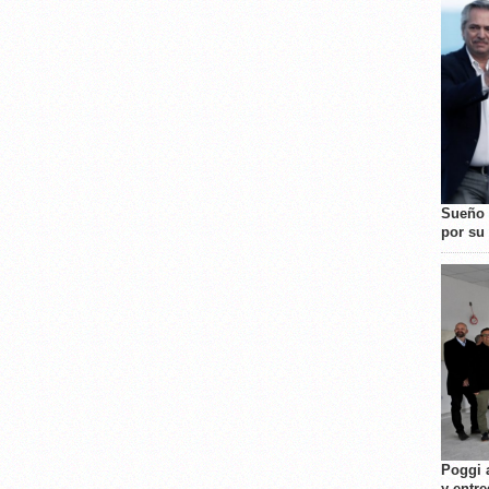
Sueño 
por su 
Poggi 
y entre