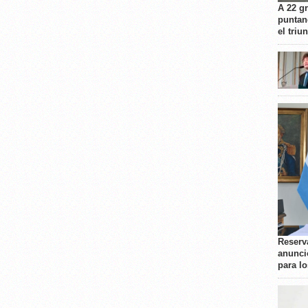
A 22 g
puntan
el triu
Reserva
anunci
para l