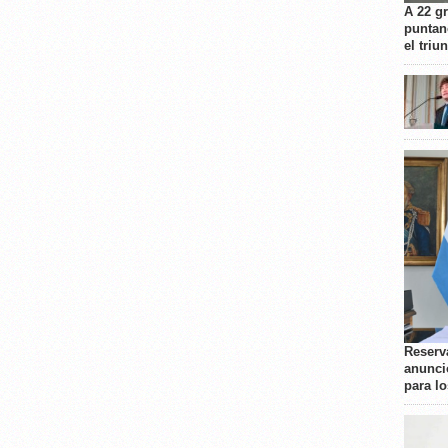
A 22 g
puntan
el triu
Reserva
anunci
para l