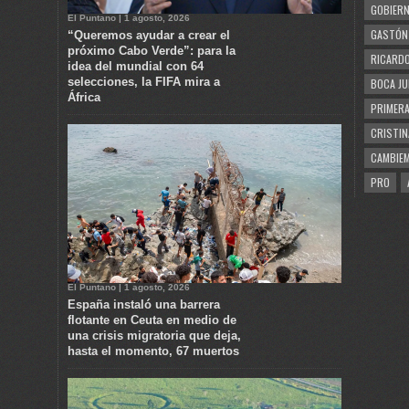
GOBIERN
El Puntano | 1 agosto, 2026
GASTÓN
“Queremos ayudar a crear el
próximo Cabo Verde”: para la
RICARDO
idea del mundial con 64
selecciones, la FIFA mira a
BOCA JU
África
PRIMERA
CRISTIN
CAMBIE
PRO
El Puntano | 1 agosto, 2026
España instaló una barrera
flotante en Ceuta en medio de
una crisis migratoria que deja,
hasta el momento, 67 muertos