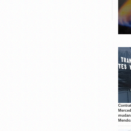
Contrat
Merced
mudanz
Mendo