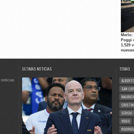
Merlo:
Poggi 
1.529 
nuevas
ULTIMAS NOTICIAS
TEMAS
 noticias
ALBERTO
SAN LUI
MAURICI
CRISTIN
SERGIO 
VIDEO
RODRIGU