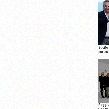
Sueño 
por su 
Poggi 
y entre