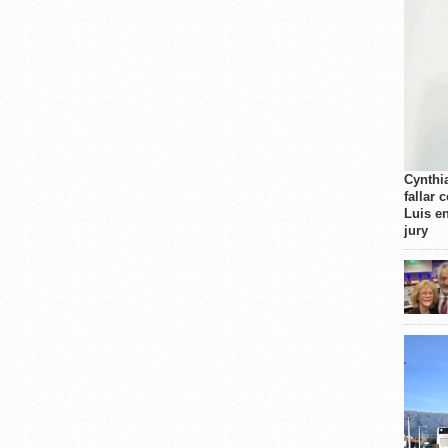
Cynthi
fallar 
Luis e
jury