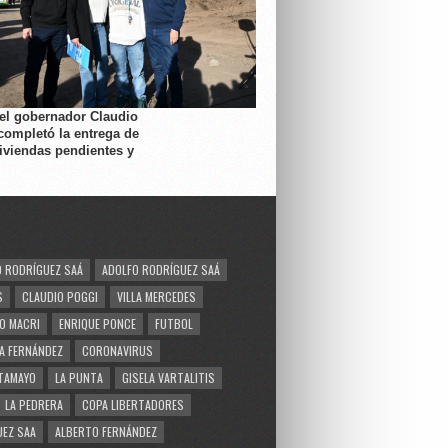
 el gobernador Claudio
completó la entrega de
viviendas pendientes y
 RODRÍGUEZ SAÁ
ADOLFO RODRÍGUEZ SAÁ
S
CLAUDIO POGGI
VILLA MERCEDES
O MACRI
ENRIQUE PONCE
FUTBOL
A FERNÁNDEZ
CORONAVIRUS
TAMAYO
LA PUNTA
GISELA VARTALITIS
LA PEDRERA
COPA LIBERTADORES
EZ SAA
ALBERTO FERNÁNDEZ