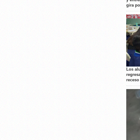
gira p
Los al
regresa
receso