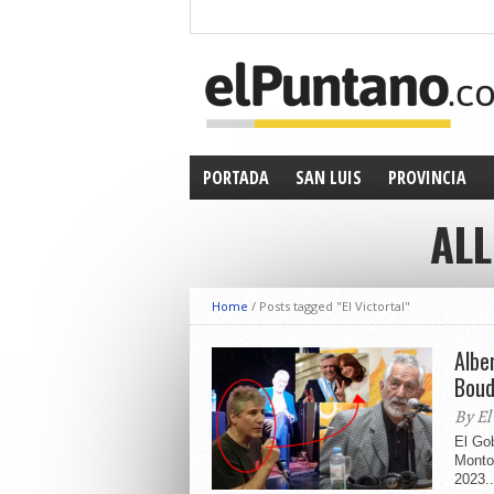
PORTADA
SAN LUIS
PROVINCIA
ALL
Home
/
Posts tagged "El Victortal"
Albe
Boud
By El
El Gob
Monton
2023..