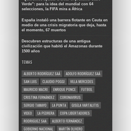
Verde”: para la idea del mundial con 64
selecciones, la FIFA mira a África
España instaló una barrera flotante en Ceuta en
medio de una crisis migratoria que deja, hasta
el momento, 67 muertos
Descubren estructuras de una antigua
civilización que habitó el Amazonas durante
1500 años
TEMAS
ALBERTO RODRÍGUEZ SAÁ
ADOLFO RODRÍGUEZ SAÁ
SAN LUIS
CLAUDIO POGGI
VILLA MERCEDES
MAURICIO MACRI
ENRIQUE PONCE
FUTBOL
CRISTINA FERNÁNDEZ
CORONAVIRUS
SERGIO TAMAYO
LA PUNTA
GISELA VARTALITIS
VIDEO
LA PEDRERA
COPA LIBERTADORES
RODRIGUEZ SAA
ALBERTO FERNÁNDEZ
GOBIERNO NACIONAL
MARTÍN OLIVERO