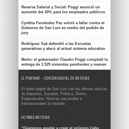
Reserva Salarial y Social: Poggi anunció un
aumento del 20% para los empleados públicos
Cynthia Fernández Paz volvió a fallar contra el
Gobierno de San Luis en medio del pedido de
jury
Rodríguez Saá defendió a las Escuelas
generativas y atacó al actual sistema educativo
Merlo: el gobernador Claudio Poggi completó la
entrega de 1.529 viviendas pendientes y nuevas
EL PUNTANO – EDICIÓN DIGITAL DE NOTICIAS
El diario digital de San Luis con las últimas noticias
de Deportes, Sociales, Política, Dinero,
Espectáculos. Noticias nacionales e
internacionales al instante.
ULTIMAS NOTICIAS
“Queremos ayudar a crear el próximo Cabo