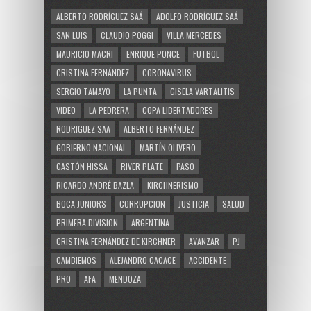
ALBERTO RODRÍGUEZ SAÁ
ADOLFO RODRÍGUEZ SAÁ
SAN LUIS
CLAUDIO POGGI
VILLA MERCEDES
MAURICIO MACRI
ENRIQUE PONCE
FUTBOL
CRISTINA FERNÁNDEZ
CORONAVIRUS
SERGIO TAMAYO
LA PUNTA
GISELA VARTALITIS
VIDEO
LA PEDRERA
COPA LIBERTADORES
RODRIGUEZ SAA
ALBERTO FERNÁNDEZ
GOBIERNO NACIONAL
MARTÍN OLIVERO
GASTÓN HISSA
RIVER PLATE
PASO
RICARDO ANDRÉ BAZLA
KIRCHNERISMO
BOCA JUNIORS
CORRUPCION
JUSTICIA
SALUD
PRIMERA DIVISION
ARGENTINA
CRISTINA FERNÁNDEZ DE KIRCHNER
AVANZAR
PJ
CAMBIEMOS
ALEJANDRO CACACE
ACCIDENTE
PRO
AFA
MENDOZA