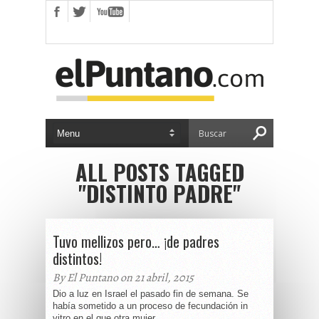
ALL POSTS TAGGED
"DISTINTO PADRE"
Tuvo mellizos pero… ¡de padres
distintos!
By El Puntano on 21 abril, 2015
Dio a luz en Israel el pasado fin de semana. Se
había sometido a un proceso de fecundación in
vitro en el que otra mujer...