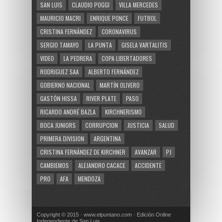
SAN LUIS
CLAUDIO POGGI
VILLA MERCEDES
MAURICIO MACRI
ENRIQUE PONCE
FUTBOL
CRISTINA FERNÁNDEZ
CORONAVIRUS
SERGIO TAMAYO
LA PUNTA
GISELA VARTALITIS
VIDEO
LA PEDRERA
COPA LIBERTADORES
RODRIGUEZ SAA
ALBERTO FERNÁNDEZ
GOBIERNO NACIONAL
MARTÍN OLIVERO
GASTÓN HISSA
RIVER PLATE
PASO
RICARDO ANDRÉ BAZLA
KIRCHNERISMO
BOCA JUNIORS
CORRUPCION
JUSTICIA
SALUD
PRIMERA DIVISION
ARGENTINA
CRISTINA FERNÁNDEZ DE KIRCHNER
AVANZAR
PJ
CAMBIEMOS
ALEJANDRO CACACE
ACCIDENTE
PRO
AFA
MENDOZA
Copyright © 2015 · www.elpuntano.com · Edición Online
Independiente de San Luis