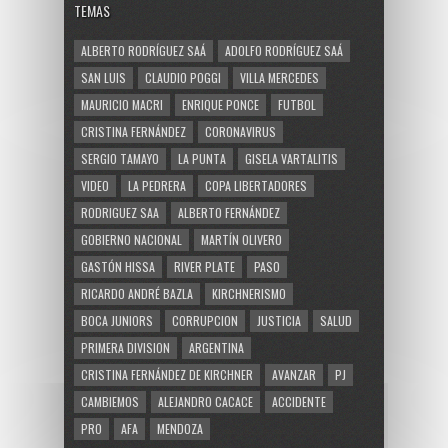
TEMAS
ALBERTO RODRÍGUEZ SAÁ
ADOLFO RODRÍGUEZ SAÁ
SAN LUIS
CLAUDIO POGGI
VILLA MERCEDES
MAURICIO MACRI
ENRIQUE PONCE
FUTBOL
CRISTINA FERNÁNDEZ
CORONAVIRUS
SERGIO TAMAYO
LA PUNTA
GISELA VARTALITIS
VIDEO
LA PEDRERA
COPA LIBERTADORES
RODRIGUEZ SAA
ALBERTO FERNÁNDEZ
GOBIERNO NACIONAL
MARTÍN OLIVERO
GASTÓN HISSA
RIVER PLATE
PASO
RICARDO ANDRÉ BAZLA
KIRCHNERISMO
BOCA JUNIORS
CORRUPCION
JUSTICIA
SALUD
PRIMERA DIVISION
ARGENTINA
CRISTINA FERNÁNDEZ DE KIRCHNER
AVANZAR
PJ
CAMBIEMOS
ALEJANDRO CACACE
ACCIDENTE
PRO
AFA
MENDOZA