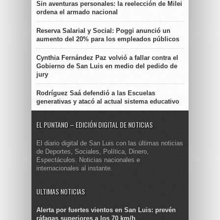
Sin aventuras personales: la reelección de Milei
ordena el armado nacional
Reserva Salarial y Social: Poggi anunció un
aumento del 20% para los empleados públicos
Cynthia Fernández Paz volvió a fallar contra el
Gobierno de San Luis en medio del pedido de
jury
Rodríguez Saá defendió a las Escuelas
generativas y atacó al actual sistema educativo
EL PUNTANO – EDICIÓN DIGITAL DE NOTICIAS
El diario digital de San Luis con las últimas noticias
de Deportes, Sociales, Política, Dinero,
Espectáculos. Noticias nacionales e
internacionales al instante.
ULTIMAS NOTICIAS
Alerta por fuertes vientos en San Luis: prevén
ráfagas superiores a los 70 km/h