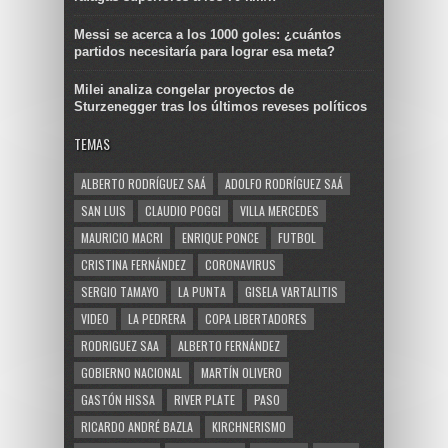
Messi se acerca a los 1000 goles: ¿cuántos
partidos necesitaría para lograr esa meta?
Milei analiza congelar proyectos de
Sturzenegger tras los últimos reveses políticos
TEMAS
ALBERTO RODRÍGUEZ SAÁ
ADOLFO RODRÍGUEZ SAÁ
SAN LUIS
CLAUDIO POGGI
VILLA MERCEDES
MAURICIO MACRI
ENRIQUE PONCE
FUTBOL
CRISTINA FERNÁNDEZ
CORONAVIRUS
SERGIO TAMAYO
LA PUNTA
GISELA VARTALITIS
VIDEO
LA PEDRERA
COPA LIBERTADORES
RODRIGUEZ SAA
ALBERTO FERNÁNDEZ
GOBIERNO NACIONAL
MARTÍN OLIVERO
GASTÓN HISSA
RIVER PLATE
PASO
RICARDO ANDRÉ BAZLA
KIRCHNERISMO