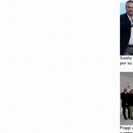
Sueño 
por su 
Poggi 
y entre