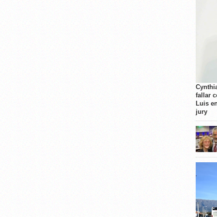
Cynthi
fallar 
Luis e
jury