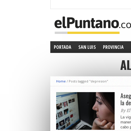
PORTADA
SAN LUIS
PROVINCIA
A
Home
/
Posts tagged "depresion"
Aseg
la d
By El
La vi
manera
cabo p