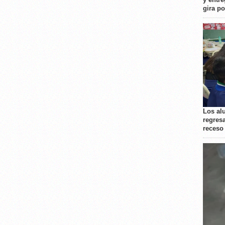
gira p
Los al
regresa
receso