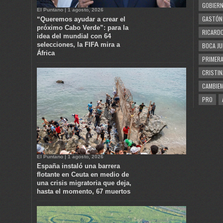
GOBIERN
El Puntano | 1 agosto, 2026
GASTÓN
“Queremos ayudar a crear el
próximo Cabo Verde”: para la
RICARDO
idea del mundial con 64
selecciones, la FIFA mira a
BOCA JU
África
PRIMERA
CRISTIN
CAMBIE
PRO
El Puntano | 1 agosto, 2026
España instaló una barrera
flotante en Ceuta en medio de
una crisis migratoria que deja,
hasta el momento, 67 muertos