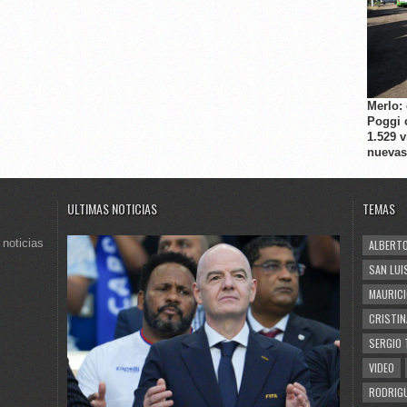
Merlo:
Poggi 
1.529 
nuevas
ULTIMAS NOTICIAS
TEMAS
 noticias
ALBERTO
SAN LUI
MAURICI
CRISTIN
SERGIO 
VIDEO
RODRIGU