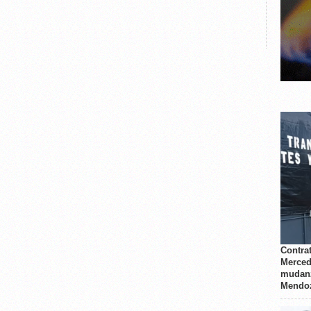
Contrat
Merced
mudanz
Mendo