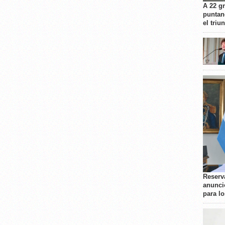
A 22 g
puntan
el triu
Reserva
anunci
para l