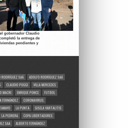
 el gobernador Claudio
completó la entrega de
viviendas pendientes y
 RODRÍGUEZ SAÁ
ADOLFO RODRÍGUEZ SAÁ
S
CLAUDIO POGGI
VILLA MERCEDES
O MACRI
ENRIQUE PONCE
FUTBOL
A FERNÁNDEZ
CORONAVIRUS
TAMAYO
LA PUNTA
GISELA VARTALITIS
LA PEDRERA
COPA LIBERTADORES
EZ SAA
ALBERTO FERNÁNDEZ