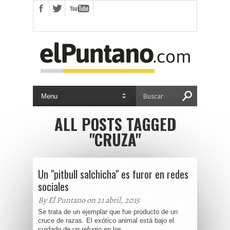
ALL POSTS TAGGED
"CRUZA"
Un "pitbull salchicha" es furor en redes
sociales
By El Puntano on 21 abril, 2015
Se trata de un ejemplar que fue producto de un
cruce de razas. El exótico animal está bajo el
cuidado de un refugio en los...