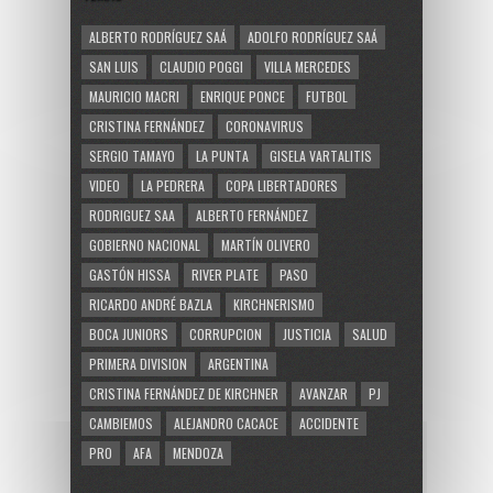
ALBERTO RODRÍGUEZ SAÁ
ADOLFO RODRÍGUEZ SAÁ
SAN LUIS
CLAUDIO POGGI
VILLA MERCEDES
MAURICIO MACRI
ENRIQUE PONCE
FUTBOL
CRISTINA FERNÁNDEZ
CORONAVIRUS
SERGIO TAMAYO
LA PUNTA
GISELA VARTALITIS
VIDEO
LA PEDRERA
COPA LIBERTADORES
RODRIGUEZ SAA
ALBERTO FERNÁNDEZ
GOBIERNO NACIONAL
MARTÍN OLIVERO
GASTÓN HISSA
RIVER PLATE
PASO
RICARDO ANDRÉ BAZLA
KIRCHNERISMO
BOCA JUNIORS
CORRUPCION
JUSTICIA
SALUD
PRIMERA DIVISION
ARGENTINA
CRISTINA FERNÁNDEZ DE KIRCHNER
AVANZAR
PJ
CAMBIEMOS
ALEJANDRO CACACE
ACCIDENTE
PRO
AFA
MENDOZA