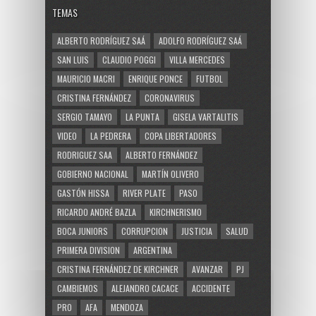
TEMAS
ALBERTO RODRÍGUEZ SAÁ
ADOLFO RODRÍGUEZ SAÁ
SAN LUIS
CLAUDIO POGGI
VILLA MERCEDES
MAURICIO MACRI
ENRIQUE PONCE
FUTBOL
CRISTINA FERNÁNDEZ
CORONAVIRUS
SERGIO TAMAYO
LA PUNTA
GISELA VARTALITIS
VIDEO
LA PEDRERA
COPA LIBERTADORES
RODRIGUEZ SAA
ALBERTO FERNÁNDEZ
GOBIERNO NACIONAL
MARTÍN OLIVERO
GASTÓN HISSA
RIVER PLATE
PASO
RICARDO ANDRÉ BAZLA
KIRCHNERISMO
BOCA JUNIORS
CORRUPCION
JUSTICIA
SALUD
PRIMERA DIVISION
ARGENTINA
CRISTINA FERNÁNDEZ DE KIRCHNER
AVANZAR
PJ
CAMBIEMOS
ALEJANDRO CACACE
ACCIDENTE
PRO
AFA
MENDOZA