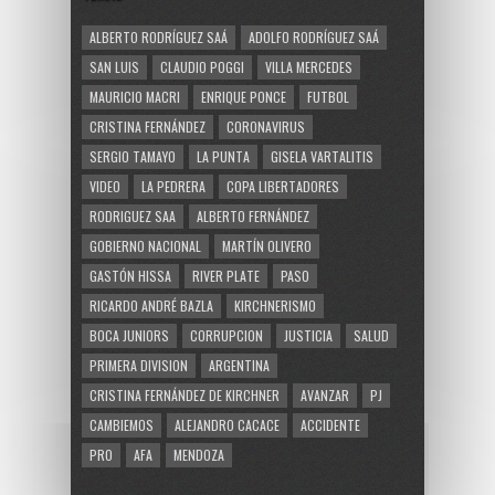
ALBERTO RODRÍGUEZ SAÁ
ADOLFO RODRÍGUEZ SAÁ
SAN LUIS
CLAUDIO POGGI
VILLA MERCEDES
MAURICIO MACRI
ENRIQUE PONCE
FUTBOL
CRISTINA FERNÁNDEZ
CORONAVIRUS
SERGIO TAMAYO
LA PUNTA
GISELA VARTALITIS
VIDEO
LA PEDRERA
COPA LIBERTADORES
RODRIGUEZ SAA
ALBERTO FERNÁNDEZ
GOBIERNO NACIONAL
MARTÍN OLIVERO
GASTÓN HISSA
RIVER PLATE
PASO
RICARDO ANDRÉ BAZLA
KIRCHNERISMO
BOCA JUNIORS
CORRUPCION
JUSTICIA
SALUD
PRIMERA DIVISION
ARGENTINA
CRISTINA FERNÁNDEZ DE KIRCHNER
AVANZAR
PJ
CAMBIEMOS
ALEJANDRO CACACE
ACCIDENTE
PRO
AFA
MENDOZA