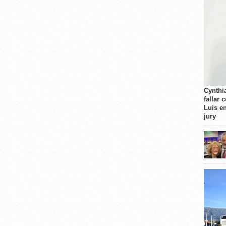
Cynthi
fallar 
Luis e
jury