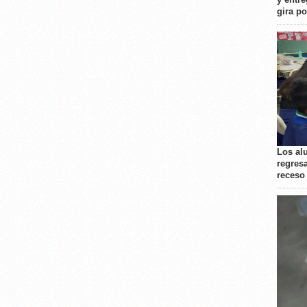
gira p
Los al
regresa
receso