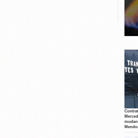
Contrat
Merced
mudanz
Mendo