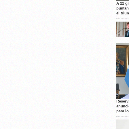
A 22 g
puntan
el triu
Reserva
anunci
para l