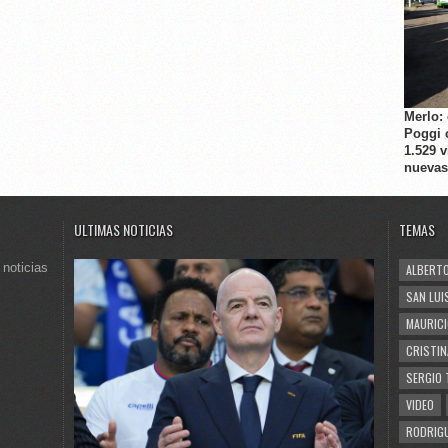
Merlo:
Poggi 
1.529 
nuevas
ULTIMAS NOTICIAS
TEMAS
 noticias
ALBERTO
SAN LUI
MAURICI
CRISTIN
SERGIO 
VIDEO
RODRIGU