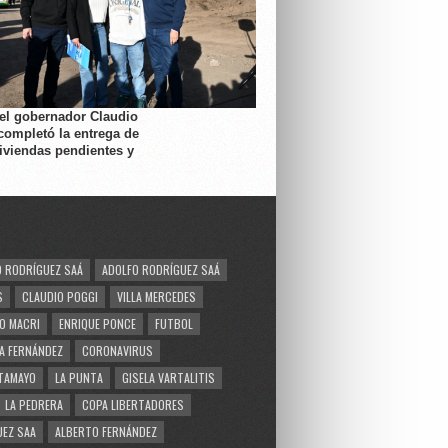
 el gobernador Claudio
completó la entrega de
viviendas pendientes y
 RODRÍGUEZ SAÁ
ADOLFO RODRÍGUEZ SAÁ
S
CLAUDIO POGGI
VILLA MERCEDES
O MACRI
ENRIQUE PONCE
FUTBOL
A FERNÁNDEZ
CORONAVIRUS
TAMAYO
LA PUNTA
GISELA VARTALITIS
LA PEDRERA
COPA LIBERTADORES
EZ SAA
ALBERTO FERNÁNDEZ