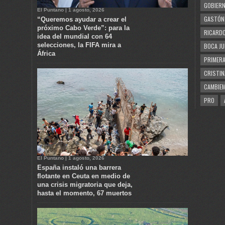
GOBIERN
El Puntano | 1 agosto, 2026
GASTÓN
“Queremos ayudar a crear el
próximo Cabo Verde”: para la
RICARDO
idea del mundial con 64
selecciones, la FIFA mira a
BOCA JU
África
PRIMERA
CRISTIN
CAMBIE
PRO
El Puntano | 1 agosto, 2026
España instaló una barrera
flotante en Ceuta en medio de
una crisis migratoria que deja,
hasta el momento, 67 muertos