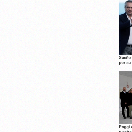
Sueño 
por su 
Poggi 
y entre