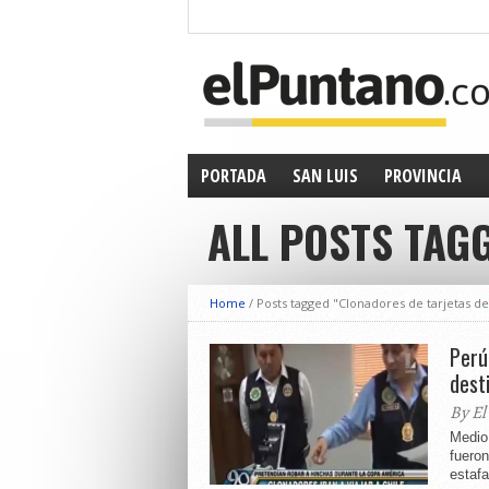
PORTADA
SAN LUIS
PROVINCIA
ALL POSTS TAG
Home
/
Posts tagged "Clonadores de tarjetas de
Perú
dest
By El
Medio 
fueron
estafa