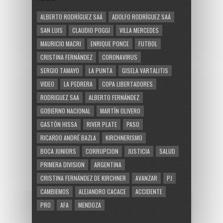
ALBERTO RODRÍGUEZ SAÁ
ADOLFO RODRÍGUEZ SAÁ
SAN LUIS
CLAUDIO POGGI
VILLA MERCEDES
MAURICIO MACRI
ENRIQUE PONCE
FUTBOL
CRISTINA FERNÁNDEZ
CORONAVIRUS
SERGIO TAMAYO
LA PUNTA
GISELA VARTALITIS
VIDEO
LA PEDRERA
COPA LIBERTADORES
RODRIGUEZ SAA
ALBERTO FERNÁNDEZ
GOBIERNO NACIONAL
MARTÍN OLIVERO
GASTÓN HISSA
RIVER PLATE
PASO
RICARDO ANDRÉ BAZLA
KIRCHNERISMO
BOCA JUNIORS
CORRUPCION
JUSTICIA
SALUD
PRIMERA DIVISION
ARGENTINA
CRISTINA FERNÁNDEZ DE KIRCHNER
AVANZAR
PJ
CAMBIEMOS
ALEJANDRO CACACE
ACCIDENTE
PRO
AFA
MENDOZA