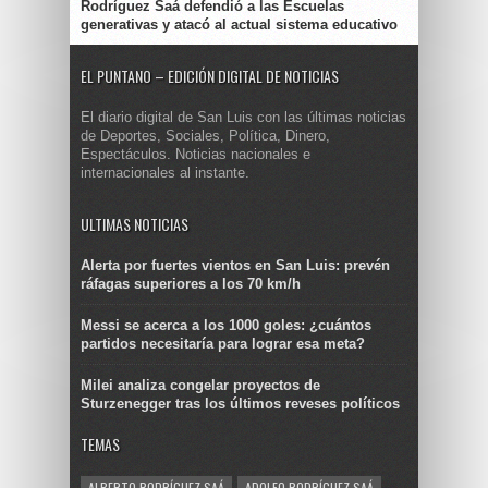
Rodríguez Saá defendió a las Escuelas
generativas y atacó al actual sistema educativo
EL PUNTANO – EDICIÓN DIGITAL DE NOTICIAS
El diario digital de San Luis con las últimas noticias
de Deportes, Sociales, Política, Dinero,
Espectáculos. Noticias nacionales e
internacionales al instante.
ULTIMAS NOTICIAS
Alerta por fuertes vientos en San Luis: prevén
ráfagas superiores a los 70 km/h
Messi se acerca a los 1000 goles: ¿cuántos
partidos necesitaría para lograr esa meta?
Milei analiza congelar proyectos de
Sturzenegger tras los últimos reveses políticos
TEMAS
ALBERTO RODRÍGUEZ SAÁ
ADOLFO RODRÍGUEZ SAÁ