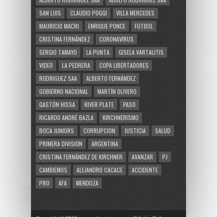
SAN LUIS
CLAUDIO POGGI
VILLA MERCEDES
MAURICIO MACRI
ENRIQUE PONCE
FUTBOL
CRISTINA FERNÁNDEZ
CORONAVIRUS
SERGIO TAMAYO
LA PUNTA
GISELA VARTALITIS
VIDEO
LA PEDRERA
COPA LIBERTADORES
RODRIGUEZ SAA
ALBERTO FERNÁNDEZ
GOBIERNO NACIONAL
MARTÍN OLIVERO
GASTÓN HISSA
RIVER PLATE
PASO
RICARDO ANDRÉ BAZLA
KIRCHNERISMO
BOCA JUNIORS
CORRUPCION
JUSTICIA
SALUD
PRIMERA DIVISION
ARGENTINA
CRISTINA FERNÁNDEZ DE KIRCHNER
AVANZAR
PJ
CAMBIEMOS
ALEJANDRO CACACE
ACCIDENTE
PRO
AFA
MENDOZA