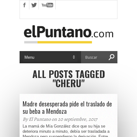
ALL POSTS TAGGED
"CHERU"
Madre desesperada pide el traslado de
su beba a Mendoza
By El Puntano on 20 septiembre, 2017
La mamá de Mía González dice que su hija se
deteriora minuto a minuto, debía ser trasladada a
Mendoza pero suspendieron la derivación. Entre