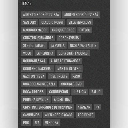
TEMAS
ALBERTO RODRÍGUEZ SAÁ
ADOLFO RODRÍGUEZ SAÁ
SAN LUIS
CLAUDIO POGGI
VILLA MERCEDES
MAURICIO MACRI
ENRIQUE PONCE
FUTBOL
CRISTINA FERNÁNDEZ
CORONAVIRUS
SERGIO TAMAYO
LA PUNTA
GISELA VARTALITIS
VIDEO
LA PEDRERA
COPA LIBERTADORES
RODRIGUEZ SAA
ALBERTO FERNÁNDEZ
GOBIERNO NACIONAL
MARTÍN OLIVERO
GASTÓN HISSA
RIVER PLATE
PASO
RICARDO ANDRÉ BAZLA
KIRCHNERISMO
BOCA JUNIORS
CORRUPCION
JUSTICIA
SALUD
PRIMERA DIVISION
ARGENTINA
CRISTINA FERNÁNDEZ DE KIRCHNER
AVANZAR
PJ
CAMBIEMOS
ALEJANDRO CACACE
ACCIDENTE
PRO
AFA
MENDOZA