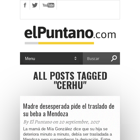
ALL POSTS TAGGED
"CERHU"
Madre desesperada pide el traslado de
su beba a Mendoza
By El Puntano on 20 septiembre, 2017
La mamá de Mía González dice que su hija se
deteriora minuto a minuto, debía ser trasladada a
Mendoza pero suspendieron la derivación. Entre