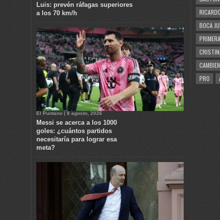
Luis: prevén ráfagas superiores
RICARDO
a los 70 km/h
BOCA JU
PRIMERA
CRISTIN
CAMBIE
PRO
El Puntano | 8 agosto, 2026
Messi se acerca a los 1000
goles: ¿cuántos partidos
necesitaría para lograr esa
meta?