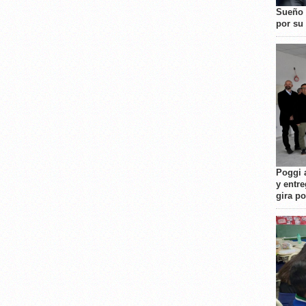
Sueño 
por su 
Poggi 
y entre
gira p