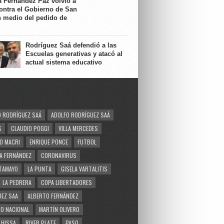
a Fernández Paz volvió a
contra el Gobierno de San
n medio del pedido de
Rodríguez Saá defendió a las
Escuelas generativas y atacó al
actual sistema educativo
 RODRÍGUEZ SAÁ
ADOLFO RODRÍGUEZ SAÁ
S
CLAUDIO POGGI
VILLA MERCEDES
O MACRI
ENRIQUE PONCE
FUTBOL
A FERNÁNDEZ
CORONAVIRUS
TAMAYO
LA PUNTA
GISELA VARTALITIS
LA PEDRERA
COPA LIBERTADORES
EZ SAA
ALBERTO FERNÁNDEZ
O NACIONAL
MARTÍN OLIVERO
 HISSA
RIVER PLATE
PASO