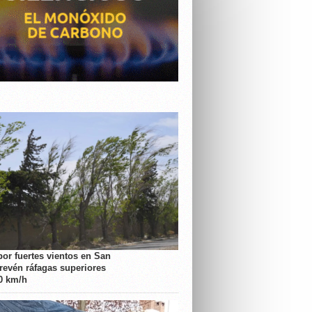
por fuertes vientos en San
prevén ráfagas superiores
70 km/h