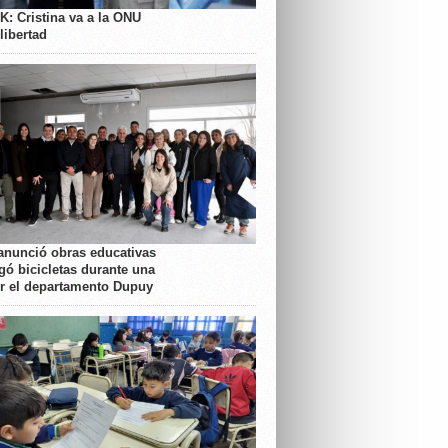
K: Cristina va a la ONU
libertad
anunció obras educativas
gó bicicletas durante una
or el departamento Dupuy