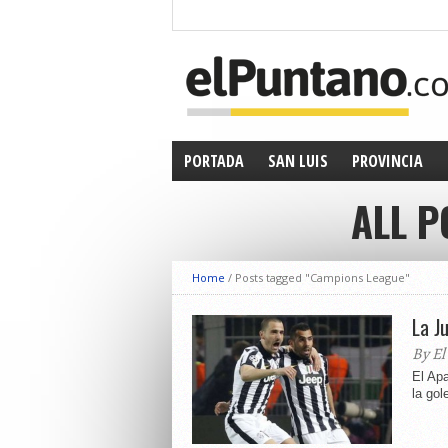
PORTADA
SAN LUIS
PROVINCIA
ALL P
Home
/
Posts tagged "Campions League"
La J
By El
El Apa
la gol