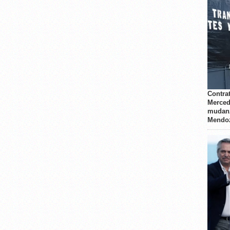
Contrat
Merced
mudanz
Mendo