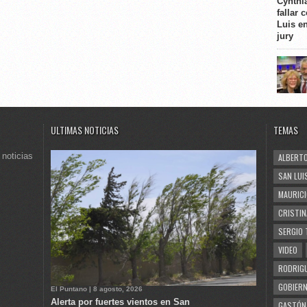
Cynthi
fallar 
Luis e
jury
ULTIMAS NOTICIAS
TEMAS
 noticias
ALBERTO
SAN LUI
MAURICI
CRISTIN
SERGIO 
VIDEO
RODRIGU
GOBIERN
El Puntano | 8 agosto, 2026
Alerta por fuertes vientos en San
GASTÓN