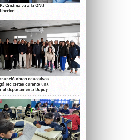
K: Cristina va a la ONU
libertad
anunció obras educativas
gó bicicletas durante una
or el departamento Dupuy