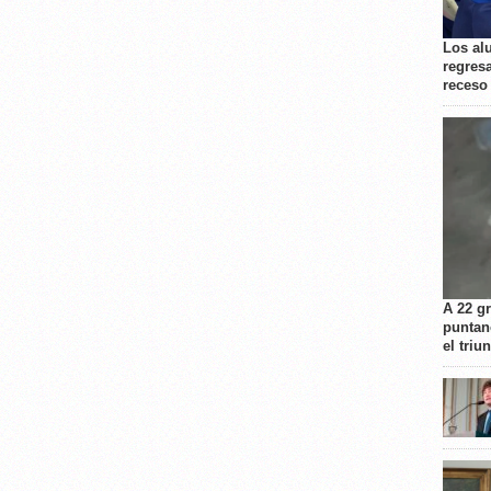
Los al
regresa
receso
A 22 g
puntan
el triu