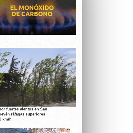
por fuertes vientos en San
prevén ráfagas superiores
70 km/h