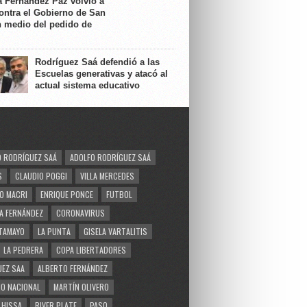
a Fernández Paz volvió a
contra el Gobierno de San
n medio del pedido de
Rodríguez Saá defendió a las
Escuelas generativas y atacó al
actual sistema educativo
 RODRÍGUEZ SAÁ
ADOLFO RODRÍGUEZ SAÁ
S
CLAUDIO POGGI
VILLA MERCEDES
O MACRI
ENRIQUE PONCE
FUTBOL
A FERNÁNDEZ
CORONAVIRUS
TAMAYO
LA PUNTA
GISELA VARTALITIS
LA PEDRERA
COPA LIBERTADORES
EZ SAA
ALBERTO FERNÁNDEZ
O NACIONAL
MARTÍN OLIVERO
 HISSA
RIVER PLATE
PASO