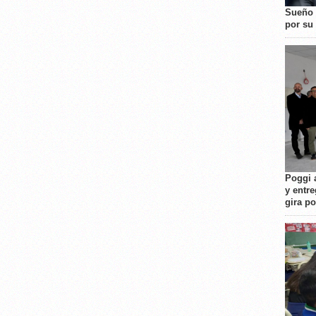
Sueño 
por su 
Poggi 
y entre
gira p