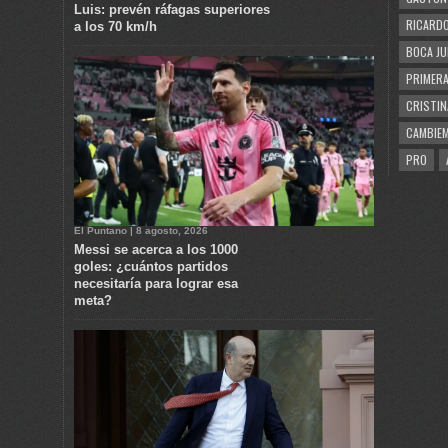
Luis: prevén ráfagas superiores
RICARDO
a los 70 km/h
BOCA JU
PRIMERA
CRISTIN
CAMBIE
PRO
El Puntano | 8 agosto, 2026
Messi se acerca a los 1000
goles: ¿cuántos partidos
necesitaría para lograr esa
meta?