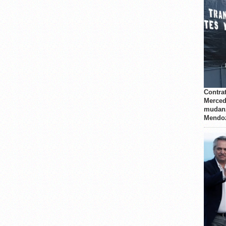
Contrat
Merced
mudanz
Mendo