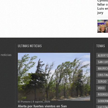
Cynthi
fallar 
Luis e
jury
ULTIMAS NOTICIAS
TEMAS
 noticias
ALBERTO
SAN LUI
MAURICI
CRISTIN
SERGIO 
VIDEO
RODRIGU
GOBIERN
El Puntano | 8 agosto, 2026
Alerta por fuertes vientos en San
GASTÓN