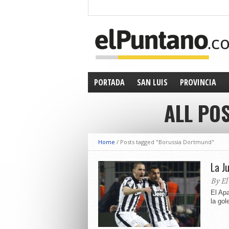
PORTADA
SAN LUIS
PROVINCIA
ALL PO
Home
/
Posts tagged "Borussia Dortmund"
La J
By El
El Apa
la gol