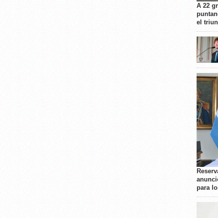
A 22 g
puntan
el triu
Reserva
anunci
para l