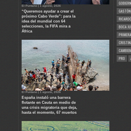
GOBIERN
El Puntano | 1 agosto, 2026
GASTÓN
“Queremos ayudar a crear el
próximo Cabo Verde”: para la
RICARDO
idea del mundial con 64
selecciones, la FIFA mira a
BOCA JU
África
PRIMERA
CRISTIN
CAMBIE
PRO
El Puntano | 1 agosto, 2026
España instaló una barrera
flotante en Ceuta en medio de
una crisis migratoria que deja,
hasta el momento, 67 muertos