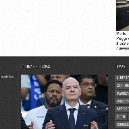
Merlo:
Poggi 
1.529 
nuevas
ULTIMAS NOTICIAS
TEMAS
 noticias
ALBERTO
SAN LUI
MAURICI
CRISTIN
SERGIO 
VIDEO
RODRIGU