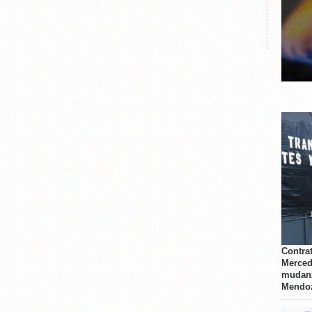
Contrat
Merced
mudanz
Mendo