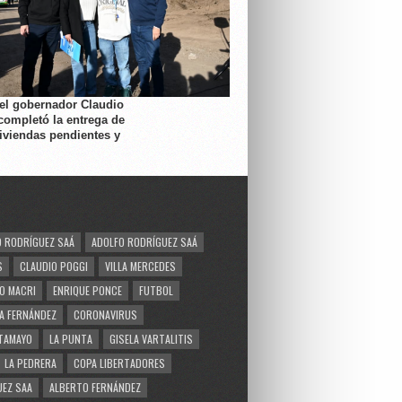
 el gobernador Claudio
completó la entrega de
viviendas pendientes y
 RODRÍGUEZ SAÁ
ADOLFO RODRÍGUEZ SAÁ
S
CLAUDIO POGGI
VILLA MERCEDES
O MACRI
ENRIQUE PONCE
FUTBOL
A FERNÁNDEZ
CORONAVIRUS
TAMAYO
LA PUNTA
GISELA VARTALITIS
LA PEDRERA
COPA LIBERTADORES
EZ SAA
ALBERTO FERNÁNDEZ