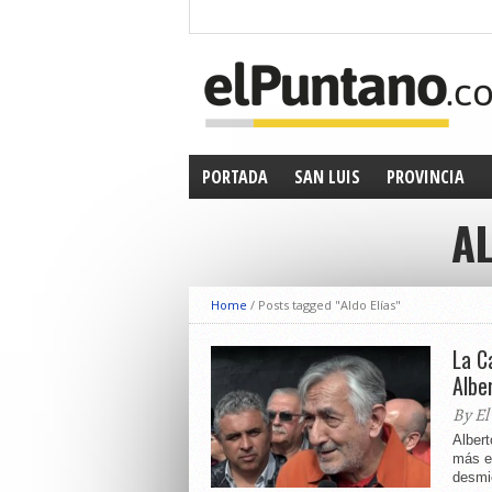
PORTADA
SAN LUIS
PROVINCIA
AL
Home
/
Posts tagged "Aldo Elías"
La C
Albe
By El
Albert
más el
desmi