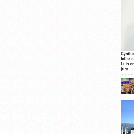
Cynthi
fallar 
Luis e
jury