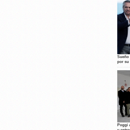
Sueño 
por su 
Poggi 
y entre