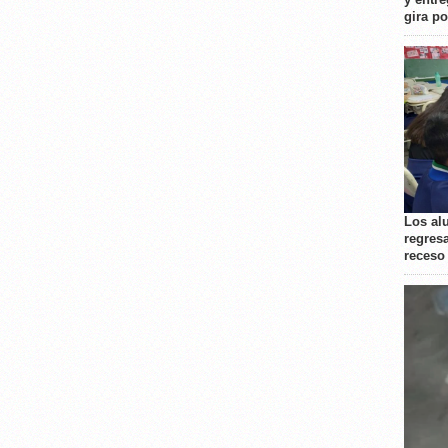
gira p
Los al
regresa
receso