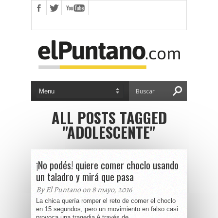
ALL POSTS TAGGED
"ADOLESCENTE"
¡No podés! quiere comer choclo usando
un taladro y mirá que pasa
By El Puntano on 8 mayo, 2016
La chica quería romper el reto de comer el choclo
en 15 segundos, pero un movimiento en falso casi
provoca una tragedia A través de...