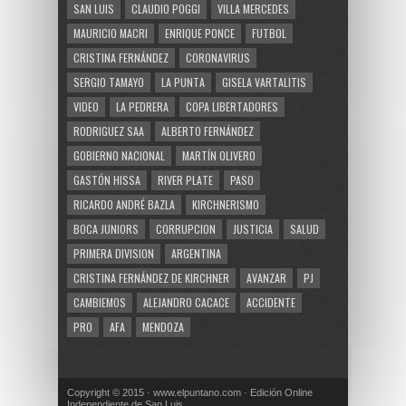
SAN LUIS
CLAUDIO POGGI
VILLA MERCEDES
MAURICIO MACRI
ENRIQUE PONCE
FUTBOL
CRISTINA FERNÁNDEZ
CORONAVIRUS
SERGIO TAMAYO
LA PUNTA
GISELA VARTALITIS
VIDEO
LA PEDRERA
COPA LIBERTADORES
RODRIGUEZ SAA
ALBERTO FERNÁNDEZ
GOBIERNO NACIONAL
MARTÍN OLIVERO
GASTÓN HISSA
RIVER PLATE
PASO
RICARDO ANDRÉ BAZLA
KIRCHNERISMO
BOCA JUNIORS
CORRUPCION
JUSTICIA
SALUD
PRIMERA DIVISION
ARGENTINA
CRISTINA FERNÁNDEZ DE KIRCHNER
AVANZAR
PJ
CAMBIEMOS
ALEJANDRO CACACE
ACCIDENTE
PRO
AFA
MENDOZA
Copyright © 2015 · www.elpuntano.com · Edición Online
Independiente de San Luis