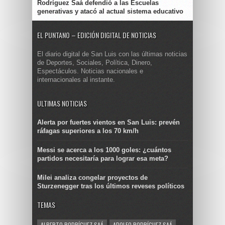
Rodríguez Saá defendió a las Escuelas
generativas y atacó al actual sistema educativo
EL PUNTANO – EDICIÓN DIGITAL DE NOTICIAS
El diario digital de San Luis con las últimas noticias
de Deportes, Sociales, Política, Dinero,
Espectáculos. Noticias nacionales e
internacionales al instante.
ULTIMAS NOTICIAS
Alerta por fuertes vientos en San Luis: prevén
ráfagas superiores a los 70 km/h
Messi se acerca a los 1000 goles: ¿cuántos
partidos necesitaría para lograr esa meta?
Milei analiza congelar proyectos de
Sturzenegger tras los últimos reveses políticos
TEMAS
ALBERTO RODRÍGUEZ SAÁ
ADOLFO RODRÍGUEZ SAÁ