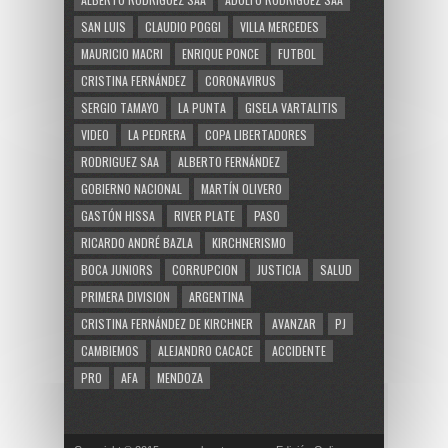
SAN LUIS
CLAUDIO POGGI
VILLA MERCEDES
MAURICIO MACRI
ENRIQUE PONCE
FUTBOL
CRISTINA FERNÁNDEZ
CORONAVIRUS
SERGIO TAMAYO
LA PUNTA
GISELA VARTALITIS
VIDEO
LA PEDRERA
COPA LIBERTADORES
RODRIGUEZ SAA
ALBERTO FERNÁNDEZ
GOBIERNO NACIONAL
MARTÍN OLIVERO
GASTÓN HISSA
RIVER PLATE
PASO
RICARDO ANDRÉ BAZLA
KIRCHNERISMO
BOCA JUNIORS
CORRUPCION
JUSTICIA
SALUD
PRIMERA DIVISION
ARGENTINA
CRISTINA FERNÁNDEZ DE KIRCHNER
AVANZAR
PJ
CAMBIEMOS
ALEJANDRO CACACE
ACCIDENTE
PRO
AFA
MENDOZA