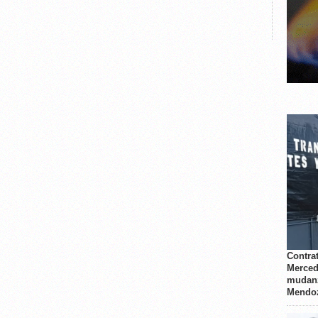
Contrat
Merced
mudanz
Mendo