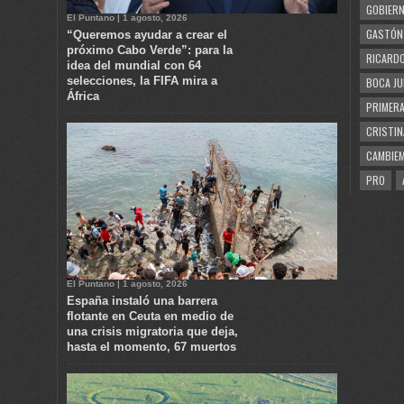
GOBIERN
El Puntano | 1 agosto, 2026
GASTÓN
“Queremos ayudar a crear el
próximo Cabo Verde”: para la
RICARDO
idea del mundial con 64
selecciones, la FIFA mira a
BOCA JU
África
PRIMERA
CRISTIN
CAMBIE
PRO
El Puntano | 1 agosto, 2026
España instaló una barrera
flotante en Ceuta en medio de
una crisis migratoria que deja,
hasta el momento, 67 muertos