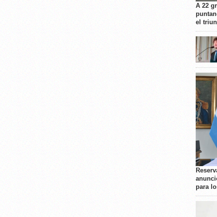
A 22 g
puntan
el triu
Reserva
anunci
para l