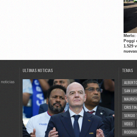
Merlo:
Poggi 
1.529 
nuevas
ULTIMAS NOTICIAS
TEMAS
 noticias
ALBERTO
SAN LUI
MAURICI
CRISTIN
SERGIO 
VIDEO
RODRIGU