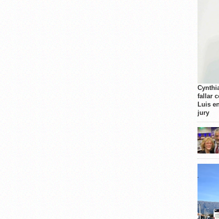
Cynthi
fallar 
Luis e
jury