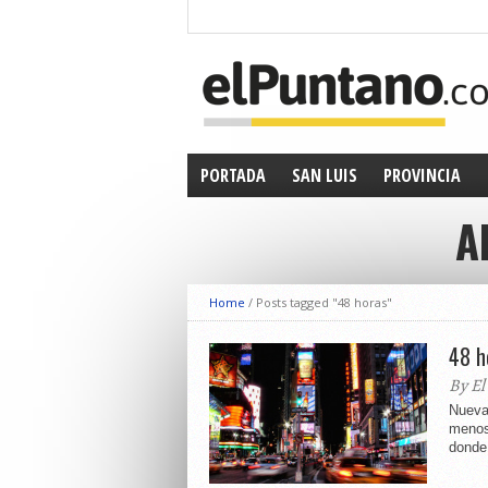
PORTADA
SAN LUIS
PROVINCIA
A
Home
/
Posts tagged "48 horas"
48 h
By El
Nueva
menos 
donde 