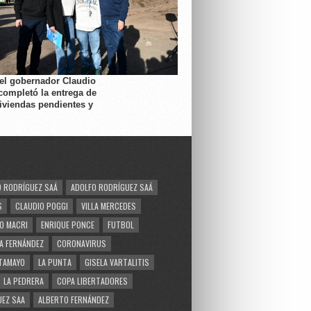
 el gobernador Claudio
completó la entrega de
viviendas pendientes y
 RODRÍGUEZ SAÁ
ADOLFO RODRÍGUEZ SAÁ
S
CLAUDIO POGGI
VILLA MERCEDES
O MACRI
ENRIQUE PONCE
FUTBOL
A FERNÁNDEZ
CORONAVIRUS
TAMAYO
LA PUNTA
GISELA VARTALITIS
LA PEDRERA
COPA LIBERTADORES
EZ SAA
ALBERTO FERNÁNDEZ