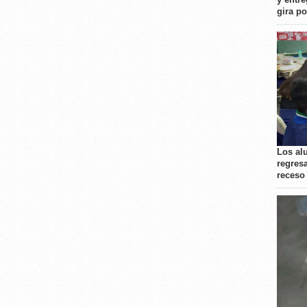
gira p
Los al
regresa
receso