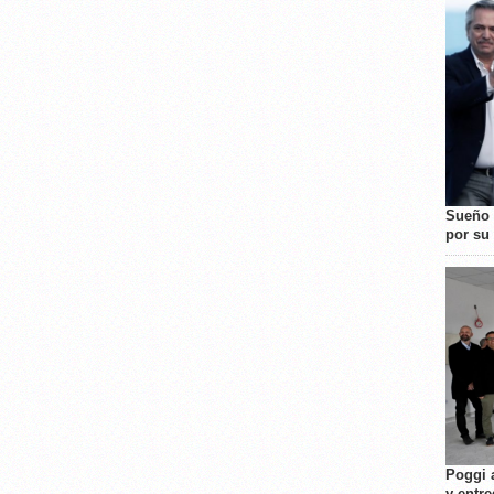
Sueño 
por su 
Poggi 
y entre