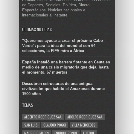
de Deportes, Sociales, Política, Dinero,
Espectáculos. Noticias nacionales e
internacionales al instante.
ULTIMAS NOTICIAS
“Queremos ayudar a crear el próximo Cabo
Verde”: para la idea del mundial con 64
selecciones, la FIFA mira a África
España instaló una barrera flotante en Ceuta en
medio de una crisis migratoria que deja, hasta
el momento, 67 muertos
Descubren estructuras de una antigua
civilización que habitó el Amazonas durante
1500 años
TEMAS
ALBERTO RODRÍGUEZ SAÁ
ADOLFO RODRÍGUEZ SAÁ
SAN LUIS
CLAUDIO POGGI
VILLA MERCEDES
MAURICIO MACRI
ENRIQUE PONCE
FUTBOL