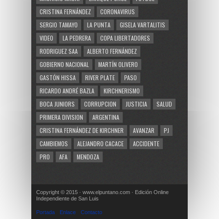
CRISTINA FERNÁNDEZ
CORONAVIRUS
SERGIO TAMAYO
LA PUNTA
GISELA VARTALITIS
VIDEO
LA PEDRERA
COPA LIBERTADORES
RODRIGUEZ SAA
ALBERTO FERNÁNDEZ
GOBIERNO NACIONAL
MARTÍN OLIVERO
GASTÓN HISSA
RIVER PLATE
PASO
RICARDO ANDRÉ BAZLA
KIRCHNERISMO
BOCA JUNIORS
CORRUPCION
JUSTICIA
SALUD
PRIMERA DIVISION
ARGENTINA
CRISTINA FERNÁNDEZ DE KIRCHNER
AVANZAR
PJ
CAMBIEMOS
ALEJANDRO CACACE
ACCIDENTE
PRO
AFA
MENDOZA
Copyright © 2015 · www.elpuntano.com · Edición Online
Independiente de San Luis
Portada
Enlace
Contacto