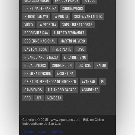
MAURICIO MACRI
ENRIQUE PONCE
FUTBOL
CRISTINA FERNÁNDEZ
CORONAVIRUS
SERGIO TAMAYO
LA PUNTA
GISELA VARTALITIS
VIDEO
LA PEDRERA
COPA LIBERTADORES
RODRIGUEZ SAA
ALBERTO FERNÁNDEZ
GOBIERNO NACIONAL
MARTÍN OLIVERO
GASTÓN HISSA
RIVER PLATE
PASO
RICARDO ANDRÉ BAZLA
KIRCHNERISMO
BOCA JUNIORS
CORRUPCION
JUSTICIA
SALUD
PRIMERA DIVISION
ARGENTINA
CRISTINA FERNÁNDEZ DE KIRCHNER
AVANZAR
PJ
CAMBIEMOS
ALEJANDRO CACACE
ACCIDENTE
PRO
AFA
MENDOZA
Copyright © 2015 · www.elpuntano.com · Edición Online
Independiente de San Luis
Portada
Enlace
Contacto