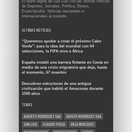
El diario digital de San Luis con las últimas noticias
de Deportes, Sociales, Política, Dinero,
Espectáculos. Noticias nacionales e
internacionales al instante.
ULTIMAS NOTICIAS
“Queremos ayudar a crear el próximo Cabo
Verde”: para la idea del mundial con 64
selecciones, la FIFA mira a África
España instaló una barrera flotante en Ceuta en
medio de una crisis migratoria que deja, hasta
el momento, 67 muertos
Descubren estructuras de una antigua
civilización que habitó el Amazonas durante
1500 años
TEMAS
ALBERTO RODRÍGUEZ SAÁ
ADOLFO RODRÍGUEZ SAÁ
SAN LUIS
CLAUDIO POGGI
VILLA MERCEDES