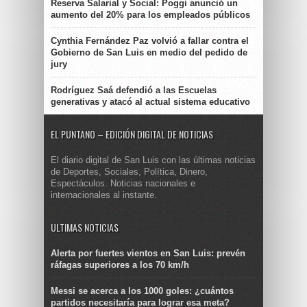
Reserva Salarial y Social: Poggi anunció un
aumento del 20% para los empleados públicos
Cynthia Fernández Paz volvió a fallar contra el
Gobierno de San Luis en medio del pedido de
jury
Rodríguez Saá defendió a las Escuelas
generativas y atacó al actual sistema educativo
EL PUNTANO – EDICIÓN DIGITAL DE NOTICIAS
El diario digital de San Luis con las últimas noticias
de Deportes, Sociales, Política, Dinero,
Espectáculos. Noticias nacionales e
internacionales al instante.
ULTIMAS NOTICIAS
Alerta por fuertes vientos en San Luis: prevén
ráfagas superiores a los 70 km/h
Messi se acerca a los 1000 goles: ¿cuántos
partidos necesitaría para lograr esa meta?