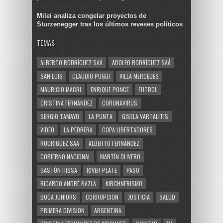
Milei analiza congelar proyectos de
Sturzenegger tras los últimos reveses políticos
TEMAS
ALBERTO RODRÍGUEZ SAÁ
ADOLFO RODRÍGUEZ SAÁ
SAN LUIS
CLAUDIO POGGI
VILLA MERCEDES
MAURICIO MACRI
ENRIQUE PONCE
FUTBOL
CRISTINA FERNÁNDEZ
CORONAVIRUS
SERGIO TAMAYO
LA PUNTA
GISELA VARTALITIS
VIDEO
LA PEDRERA
COPA LIBERTADORES
RODRIGUEZ SAA
ALBERTO FERNÁNDEZ
GOBIERNO NACIONAL
MARTÍN OLIVERO
GASTÓN HISSA
RIVER PLATE
PASO
RICARDO ANDRÉ BAZLA
KIRCHNERISMO
BOCA JUNIORS
CORRUPCION
JUSTICIA
SALUD
PRIMERA DIVISION
ARGENTINA