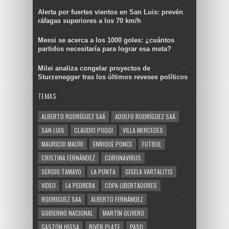
Alerta por fuertes vientos en San Luis: prevén
ráfagas superiores a los 70 km/h
Messi se acerca a los 1000 goles: ¿cuántos
partidos necesitaría para lograr esa meta?
Milei analiza congelar proyectos de
Sturzenegger tras los últimos reveses políticos
TEMAS
ALBERTO RODRÍGUEZ SAÁ
ADOLFO RODRÍGUEZ SAÁ
SAN LUIS
CLAUDIO POGGI
VILLA MERCEDES
MAURICIO MACRI
ENRIQUE PONCE
FUTBOL
CRISTINA FERNÁNDEZ
CORONAVIRUS
SERGIO TAMAYO
LA PUNTA
GISELA VARTALITIS
VIDEO
LA PEDRERA
COPA LIBERTADORES
RODRIGUEZ SAA
ALBERTO FERNÁNDEZ
GOBIERNO NACIONAL
MARTÍN OLIVERO
GASTÓN HISSA
RIVER PLATE
PASO