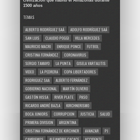
civilización que habitó el Amazonas durante
1500 años
TEMAS
ALBERTO RODRÍGUEZ SAÁ
ADOLFO RODRÍGUEZ SAÁ
SAN LUIS
CLAUDIO POGGI
VILLA MERCEDES
MAURICIO MACRI
ENRIQUE PONCE
FUTBOL
CRISTINA FERNÁNDEZ
CORONAVIRUS
SERGIO TAMAYO
LA PUNTA
GISELA VARTALITIS
VIDEO
LA PEDRERA
COPA LIBERTADORES
RODRIGUEZ SAA
ALBERTO FERNÁNDEZ
GOBIERNO NACIONAL
MARTÍN OLIVERO
GASTÓN HISSA
RIVER PLATE
PASO
RICARDO ANDRÉ BAZLA
KIRCHNERISMO
BOCA JUNIORS
CORRUPCION
JUSTICIA
SALUD
PRIMERA DIVISION
ARGENTINA
CRISTINA FERNÁNDEZ DE KIRCHNER
AVANZAR
PJ
CAMBIEMOS
ALEJANDRO CACACE
ACCIDENTE