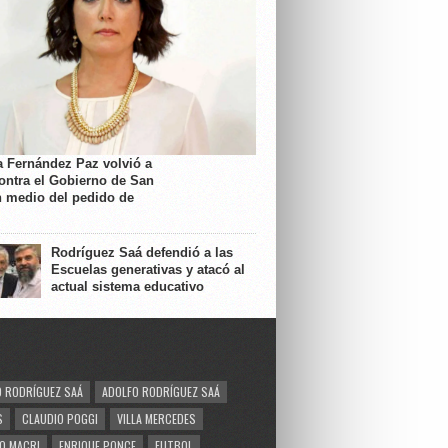
a Fernández Paz volvió a
contra el Gobierno de San
n medio del pedido de
Rodríguez Saá defendió a las
Escuelas generativas y atacó al
actual sistema educativo
 RODRÍGUEZ SAÁ
ADOLFO RODRÍGUEZ SAÁ
S
CLAUDIO POGGI
VILLA MERCEDES
O MACRI
ENRIQUE PONCE
FUTBOL