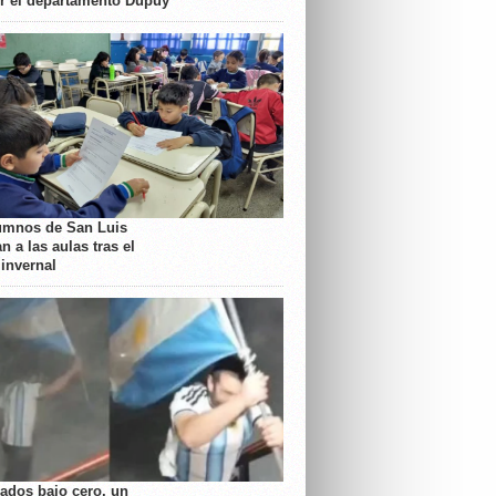
or el departamento Dupuy
umnos de San Luis
n a las aulas tras el
 invernal
rados bajo cero, un