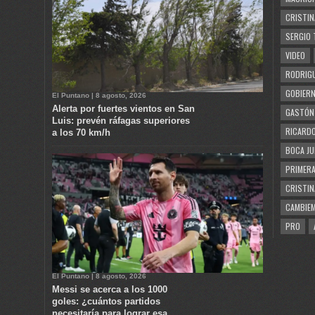
CRISTIN
SERGIO 
VIDEO
RODRIGU
GOBIERN
El Puntano | 8 agosto, 2026
Alerta por fuertes vientos en San
GASTÓN
Luis: prevén ráfagas superiores
RICARDO
a los 70 km/h
BOCA JU
PRIMERA
CRISTIN
CAMBIE
PRO
El Puntano | 8 agosto, 2026
Messi se acerca a los 1000
goles: ¿cuántos partidos
necesitaría para lograr esa