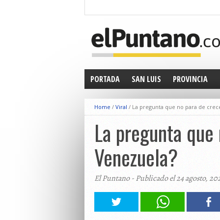
PORTADA
SAN LUIS
PROVINCIA
Home
/
Viral
/
La pregunta que no para de crece
La pregunta que 
Venezuela?
El Puntano - Publicado el 24 agosto, 20