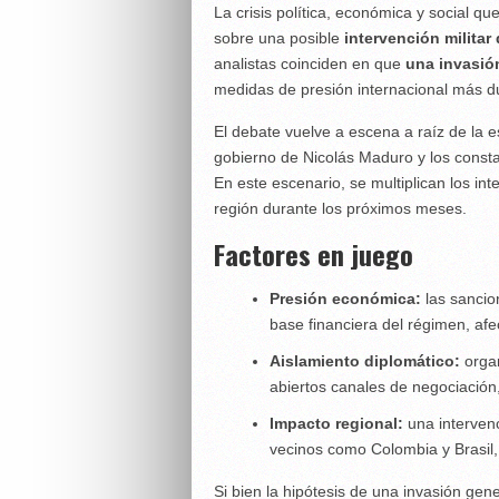
La crisis política, económica y social q
sobre una posible
intervención milita
analistas coinciden en que
una invasión
medidas de presión internacional más du
El debate vuelve a escena a raíz de la 
gobierno de Nicolás Maduro y los const
En este escenario, se multiplican los in
región durante los próximos meses.
Factores en juego
Presión económica:
las sancio
base financiera del régimen, af
Aislamiento diplomático:
organ
abiertos canales de negociación
Impacto regional:
una intervenc
vecinos como Colombia y Brasil,
Si bien la hipótesis de una invasión gene