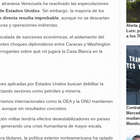
ue atraviesa Venezuela ha reactivado las especulaciones
r de Estados Unidos
. Sin embargo, la mayoría de los
 directa resulta improbable
, aunque no se descartan
ras y operaciones indirectas.
Alerta 
Luis: 
a los 
escalada de sanciones económicas, el aislamiento del
antes choques diplomáticos entre Caracas y Washington.
terrogantes sobre qué rol jugará la Casa Blanca en la
nes aplicadas por Estados Unidos buscan debilitar la
ectando sectores como petróleo y minería.
ismos internacionales como la OEA y la ONU mantienen
Contrat
, aunque sin resultados concretos.
Merced
mudanz
ión militar tendría efectos desestabilizadores en países
Mendo
 generando una crisis humanitaria de mayor escala.
ra titulares, la política exterior norteamericana ha optado