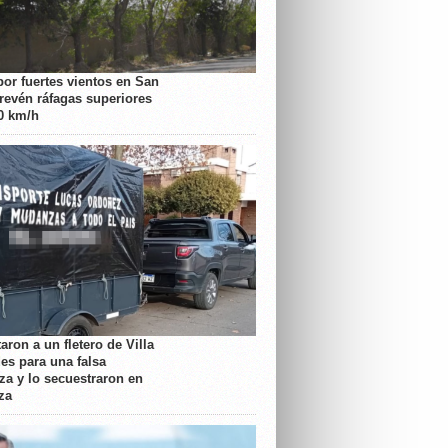
por fuertes vientos en San
prevén ráfagas superiores
70 km/h
aron a un fletero de Villa
es para una falsa
a y lo secuestraron en
za