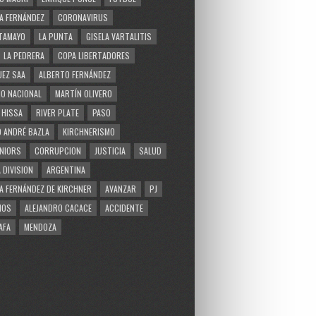
A FERNÁNDEZ
CORONAVIRUS
TAMAYO
LA PUNTA
GISELA VARTALITIS
LA PEDRERA
COPA LIBERTADORES
EZ SAA
ALBERTO FERNÁNDEZ
O NACIONAL
MARTÍN OLIVERO
 HISSA
RIVER PLATE
PASO
 ANDRÉ BAZLA
KIRCHNERISMO
NIORS
CORRUPCION
JUSTICIA
SALUD
 DIVISION
ARGENTINA
A FERNÁNDEZ DE KIRCHNER
AVANZAR
PJ
MOS
ALEJANDRO CACACE
ACCIDENTE
AFA
MENDOZA