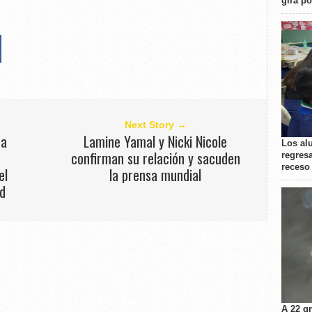
gira p
Next Story →
 a
Lamine Yamal y Nicki Nicole
Los al
confirman su relación y sacuden
regresa
receso
el
la prensa mundial
ad
A 22 g