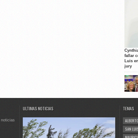
Cynthi
fallar 
Luis e
jury
ULTIMAS NOTICIAS
TEMAS
 noticias
ALBERTO
SAN LUI
MAURICI