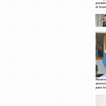
puntan
el triu
Reserva
anunci
para l