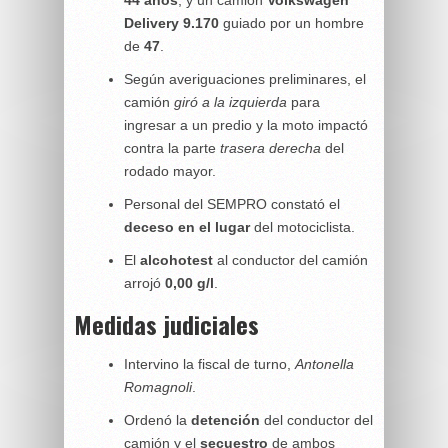
Delivery 9.170
guiado por un hombre
de
47
.
Según averiguaciones preliminares, el
camión
giró a la izquierda
para
ingresar a un predio y la moto impactó
contra la parte
trasera derecha
del
rodado mayor.
Personal del SEMPRO constató el
deceso en el lugar
del motociclista.
El
alcohotest
al conductor del camión
arrojó
0,00 g/l
.
Medidas judiciales
Intervino la fiscal de turno,
Antonella
Romagnoli
.
Ordenó la
detención
del conductor del
camión y el
secuestro
de ambos