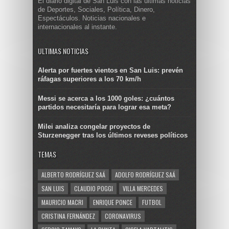
El diario digital de San Luis con las últimas noticias
de Deportes, Sociales, Política, Dinero,
Espectáculos. Noticias nacionales e
internacionales al instante.
ULTIMAS NOTICIAS
Alerta por fuertes vientos en San Luis: prevén
ráfagas superiores a los 70 km/h
Messi se acerca a los 1000 goles: ¿cuántos
partidos necesitaría para lograr esa meta?
Milei analiza congelar proyectos de
Sturzenegger tras los últimos reveses políticos
TEMAS
ALBERTO RODRÍGUEZ SAÁ
ADOLFO RODRÍGUEZ SAÁ
SAN LUIS
CLAUDIO POGGI
VILLA MERCEDES
MAURICIO MACRI
ENRIQUE PONCE
FUTBOL
CRISTINA FERNÁNDEZ
CORONAVIRUS