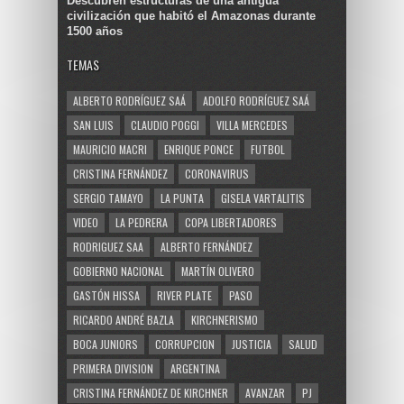
Descubren estructuras de una antigua
civilización que habitó el Amazonas durante
1500 años
TEMAS
ALBERTO RODRÍGUEZ SAÁ
ADOLFO RODRÍGUEZ SAÁ
SAN LUIS
CLAUDIO POGGI
VILLA MERCEDES
MAURICIO MACRI
ENRIQUE PONCE
FUTBOL
CRISTINA FERNÁNDEZ
CORONAVIRUS
SERGIO TAMAYO
LA PUNTA
GISELA VARTALITIS
VIDEO
LA PEDRERA
COPA LIBERTADORES
RODRIGUEZ SAA
ALBERTO FERNÁNDEZ
GOBIERNO NACIONAL
MARTÍN OLIVERO
GASTÓN HISSA
RIVER PLATE
PASO
RICARDO ANDRÉ BAZLA
KIRCHNERISMO
BOCA JUNIORS
CORRUPCION
JUSTICIA
SALUD
PRIMERA DIVISION
ARGENTINA
CRISTINA FERNÁNDEZ DE KIRCHNER
AVANZAR
PJ