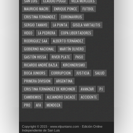
SAN LUIS
CLAUDIO POGGI
VILLA MERCEDES
MAURICIO MACRI
ENRIQUE PONCE
FUTBOL
CRISTINA FERNÁNDEZ
CORONAVIRUS
SERGIO TAMAYO
LA PUNTA
GISELA VARTALITIS
VIDEO
LA PEDRERA
COPA LIBERTADORES
RODRIGUEZ SAA
ALBERTO FERNÁNDEZ
GOBIERNO NACIONAL
MARTÍN OLIVERO
GASTÓN HISSA
RIVER PLATE
PASO
RICARDO ANDRÉ BAZLA
KIRCHNERISMO
BOCA JUNIORS
CORRUPCION
JUSTICIA
SALUD
PRIMERA DIVISION
ARGENTINA
CRISTINA FERNÁNDEZ DE KIRCHNER
AVANZAR
PJ
CAMBIEMOS
ALEJANDRO CACACE
ACCIDENTE
PRO
AFA
MENDOZA
Copyright © 2015 · www.elpuntano.com · Edición Online
Independiente de San Luis