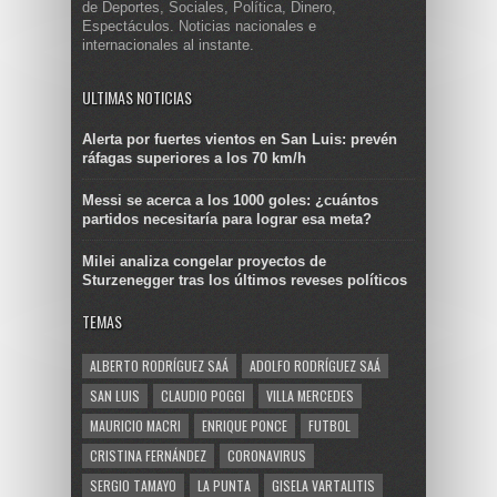
de Deportes, Sociales, Política, Dinero,
Espectáculos. Noticias nacionales e
internacionales al instante.
ULTIMAS NOTICIAS
Alerta por fuertes vientos en San Luis: prevén
ráfagas superiores a los 70 km/h
Messi se acerca a los 1000 goles: ¿cuántos
partidos necesitaría para lograr esa meta?
Milei analiza congelar proyectos de
Sturzenegger tras los últimos reveses políticos
TEMAS
ALBERTO RODRÍGUEZ SAÁ
ADOLFO RODRÍGUEZ SAÁ
SAN LUIS
CLAUDIO POGGI
VILLA MERCEDES
MAURICIO MACRI
ENRIQUE PONCE
FUTBOL
CRISTINA FERNÁNDEZ
CORONAVIRUS
SERGIO TAMAYO
LA PUNTA
GISELA VARTALITIS