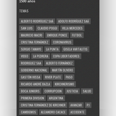
1500 años
TEMAS
ALBERTO RODRÍGUEZ SAÁ
ADOLFO RODRÍGUEZ SAÁ
SAN LUIS
CLAUDIO POGGI
VILLA MERCEDES
MAURICIO MACRI
ENRIQUE PONCE
FUTBOL
CRISTINA FERNÁNDEZ
CORONAVIRUS
SERGIO TAMAYO
LA PUNTA
GISELA VARTALITIS
VIDEO
LA PEDRERA
COPA LIBERTADORES
RODRIGUEZ SAA
ALBERTO FERNÁNDEZ
GOBIERNO NACIONAL
MARTÍN OLIVERO
GASTÓN HISSA
RIVER PLATE
PASO
RICARDO ANDRÉ BAZLA
KIRCHNERISMO
BOCA JUNIORS
CORRUPCION
JUSTICIA
SALUD
PRIMERA DIVISION
ARGENTINA
CRISTINA FERNÁNDEZ DE KIRCHNER
AVANZAR
PJ
CAMBIEMOS
ALEJANDRO CACACE
ACCIDENTE