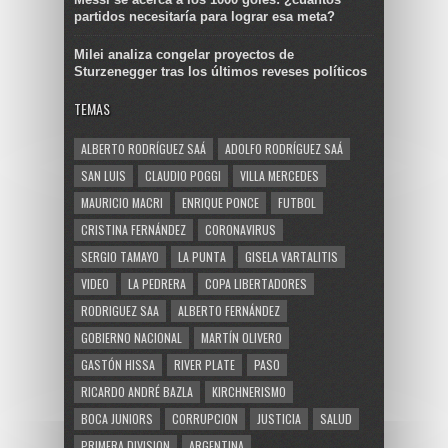
partidos necesitaría para lograr esa meta?
Milei analiza congelar proyectos de
Sturzenegger tras los últimos reveses políticos
TEMAS
ALBERTO RODRÍGUEZ SAÁ
ADOLFO RODRÍGUEZ SAÁ
SAN LUIS
CLAUDIO POGGI
VILLA MERCEDES
MAURICIO MACRI
ENRIQUE PONCE
FUTBOL
CRISTINA FERNÁNDEZ
CORONAVIRUS
SERGIO TAMAYO
LA PUNTA
GISELA VARTALITIS
VIDEO
LA PEDRERA
COPA LIBERTADORES
RODRIGUEZ SAA
ALBERTO FERNÁNDEZ
GOBIERNO NACIONAL
MARTÍN OLIVERO
GASTÓN HISSA
RIVER PLATE
PASO
RICARDO ANDRÉ BAZLA
KIRCHNERISMO
BOCA JUNIORS
CORRUPCION
JUSTICIA
SALUD
PRIMERA DIVISION
ARGENTINA