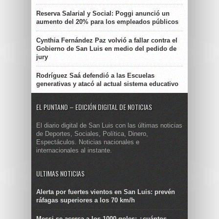
Reserva Salarial y Social: Poggi anunció un
aumento del 20% para los empleados públicos
Cynthia Fernández Paz volvió a fallar contra el
Gobierno de San Luis en medio del pedido de
jury
Rodríguez Saá defendió a las Escuelas
generativas y atacó al actual sistema educativo
EL PUNTANO – EDICIÓN DIGITAL DE NOTICIAS
El diario digital de San Luis con las últimas noticias
de Deportes, Sociales, Política, Dinero,
Espectáculos. Noticias nacionales e
internacionales al instante.
ULTIMAS NOTICIAS
Alerta por fuertes vientos en San Luis: prevén
ráfagas superiores a los 70 km/h
Messi se acerca a los 1000 goles: ¿cuántos