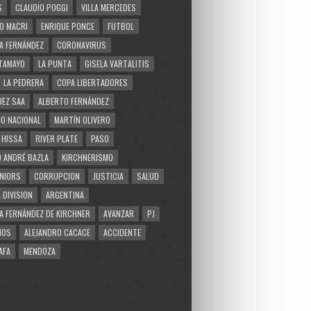
S
CLAUDIO POGGI
VILLA MERCEDES
O MACRI
ENRIQUE PONCE
FUTBOL
A FERNÁNDEZ
CORONAVIRUS
TAMAYO
LA PUNTA
GISELA VARTALITIS
LA PEDRERA
COPA LIBERTADORES
EZ SAA
ALBERTO FERNÁNDEZ
O NACIONAL
MARTÍN OLIVERO
 HISSA
RIVER PLATE
PASO
 ANDRÉ BAZLA
KIRCHNERISMO
NIORS
CORRUPCION
JUSTICIA
SALUD
 DIVISION
ARGENTINA
A FERNÁNDEZ DE KIRCHNER
AVANZAR
PJ
MOS
ALEJANDRO CACACE
ACCIDENTE
AFA
MENDOZA