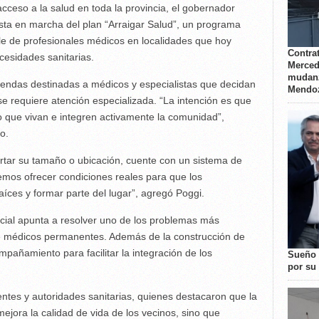
cceso a la salud en toda la provincia, el gobernador
sta en marcha del plan “Arraigar Salud”, un programa
le de profesionales médicos en localidades que hoy
Contrat
ecesidades sanitarias.
Merced
mudanz
viendas destinadas a médicos y especialistas que decidan
Mendo
se requiere atención especializada. “La intención es que
no que vivan e integren activamente la comunidad”,
o.
rtar su tamaño o ubicación, cuente con un sistema de
emos ofrecer condiciones reales para que los
íces y formar parte del lugar”, agregó Poggi.
ncial apunta a resolver uno de los problemas más
 de médicos permanentes. Además de la construcción de
mpañamiento para facilitar la integración de los
Sueño 
por su 
dentes y autoridades sanitarias, quienes destacaron que la
ejora la calidad de vida de los vecinos, sino que