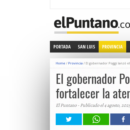
PORTADA
SAN LUIS
PROVINCIA
Home
/
Provincia
/
El gobernador Poggi lanzó el
El gobernador Po
fortalecer la ate
El Puntano - Publicado el 4 agosto, 202