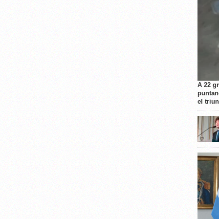
A 22 g
puntan
el triu