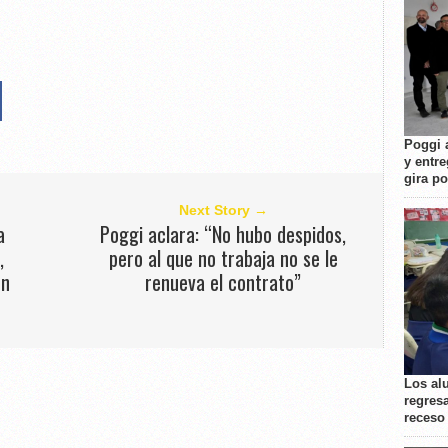
Poggi 
y entre
gira p
Next Story →
a
Poggi aclara: “No hubo despidos,
,
pero al que no trabaja no se le
un
renueva el contrato”
Los al
regresa
receso