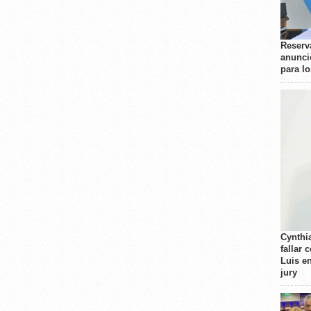
Reserva
anunci
para l
Cynthi
fallar 
Luis e
jury