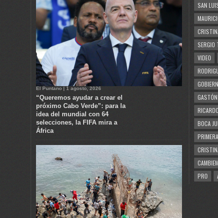
SAN LUI
MAURICI
CRISTIN
SERGIO 
VIDEO
RODRIGU
GOBIERN
El Puntano | 1 agosto, 2026
GASTÓN
“Queremos ayudar a crear el
próximo Cabo Verde”: para la
RICARDO
idea del mundial con 64
selecciones, la FIFA mira a
BOCA JU
África
PRIMERA
CRISTIN
CAMBIE
PRO