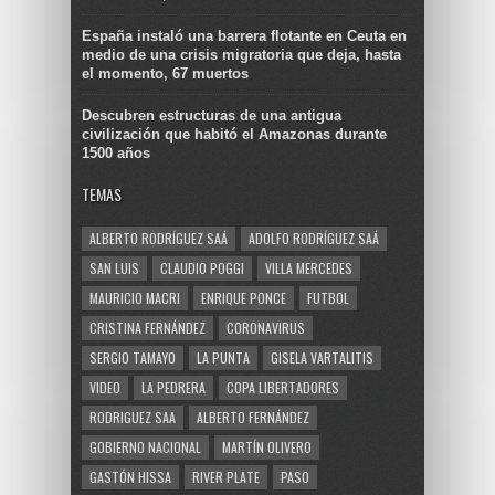
España instaló una barrera flotante en Ceuta en
medio de una crisis migratoria que deja, hasta
el momento, 67 muertos
Descubren estructuras de una antigua
civilización que habitó el Amazonas durante
1500 años
TEMAS
ALBERTO RODRÍGUEZ SAÁ
ADOLFO RODRÍGUEZ SAÁ
SAN LUIS
CLAUDIO POGGI
VILLA MERCEDES
MAURICIO MACRI
ENRIQUE PONCE
FUTBOL
CRISTINA FERNÁNDEZ
CORONAVIRUS
SERGIO TAMAYO
LA PUNTA
GISELA VARTALITIS
VIDEO
LA PEDRERA
COPA LIBERTADORES
RODRIGUEZ SAA
ALBERTO FERNÁNDEZ
GOBIERNO NACIONAL
MARTÍN OLIVERO
GASTÓN HISSA
RIVER PLATE
PASO