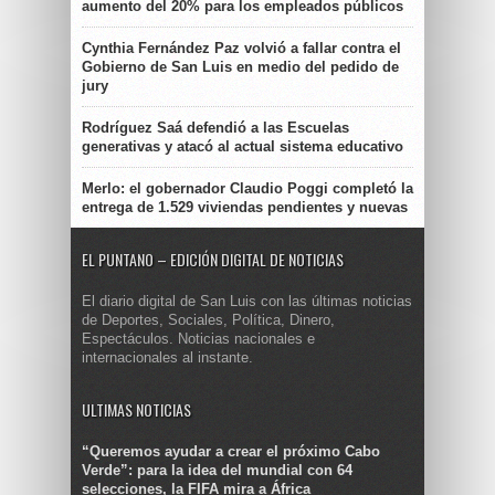
aumento del 20% para los empleados públicos
Cynthia Fernández Paz volvió a fallar contra el
Gobierno de San Luis en medio del pedido de
jury
Rodríguez Saá defendió a las Escuelas
generativas y atacó al actual sistema educativo
Merlo: el gobernador Claudio Poggi completó la
entrega de 1.529 viviendas pendientes y nuevas
EL PUNTANO – EDICIÓN DIGITAL DE NOTICIAS
El diario digital de San Luis con las últimas noticias
de Deportes, Sociales, Política, Dinero,
Espectáculos. Noticias nacionales e
internacionales al instante.
ULTIMAS NOTICIAS
“Queremos ayudar a crear el próximo Cabo
Verde”: para la idea del mundial con 64
selecciones, la FIFA mira a África