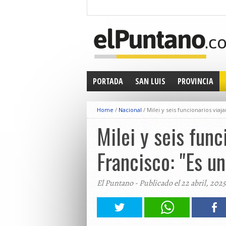
PORTADA
SAN LUIS
PROVINCIA
Home
/
Nacional
/
Milei y seis funcionarios viaj
Milei y seis func
Francisco: "Es un
El Puntano - Publicado el 22 abril, 2025