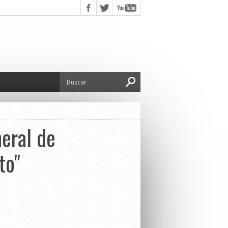
neral de
to"