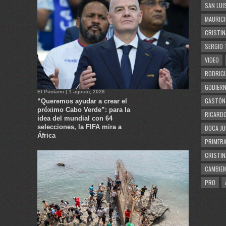
SAN LUI
MAURICI
CRISTIN
SERGIO 
VIDEO
RODRIGU
GOBIERN
El Puntano | 1 agosto, 2026
GASTÓN
“Queremos ayudar a crear el
próximo Cabo Verde”: para la
RICARDO
idea del mundial con 64
selecciones, la FIFA mira a
BOCA JU
África
PRIMERA
CRISTIN
CAMBIE
PRO