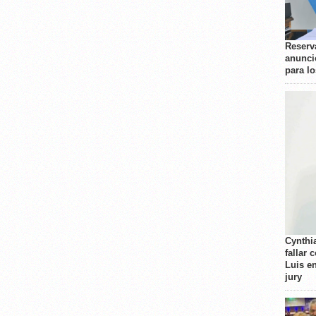
Reserva
anunci
para l
Cynthi
fallar 
Luis e
jury