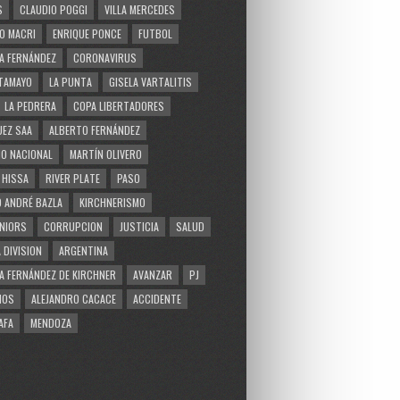
S
CLAUDIO POGGI
VILLA MERCEDES
O MACRI
ENRIQUE PONCE
FUTBOL
A FERNÁNDEZ
CORONAVIRUS
TAMAYO
LA PUNTA
GISELA VARTALITIS
LA PEDRERA
COPA LIBERTADORES
EZ SAA
ALBERTO FERNÁNDEZ
O NACIONAL
MARTÍN OLIVERO
 HISSA
RIVER PLATE
PASO
 ANDRÉ BAZLA
KIRCHNERISMO
NIORS
CORRUPCION
JUSTICIA
SALUD
 DIVISION
ARGENTINA
A FERNÁNDEZ DE KIRCHNER
AVANZAR
PJ
MOS
ALEJANDRO CACACE
ACCIDENTE
AFA
MENDOZA