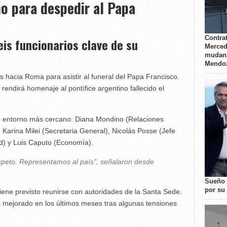
no para despedir al Papa
Contrat
is funcionarios clave de su
Merced
mudanz
Mendo
ves hacia Roma para asistir al funeral del Papa Francisco.
endirá homenaje al pontífice argentino fallecido el
u entorno más cercano: Diana Mondino (Relaciones
, Karina Milei (Secretaria General), Nicolás Posse (Jefe
ad) y Luis Caputo (Economía).
respeto. Representamos al país", señalaron desde
Sueño 
por su 
 tiene previsto reunirse con autoridades de la Santa Sede.
ía mejorado en los últimos meses tras algunas tensiones