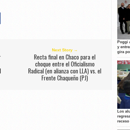
Poggi 
y entre
Next Story →
gira p
r
Recta final en Chaco para el
a
choque entre el Oficialismo
l
Radical (en alianza con LLA) vs. el
Frente Chaqueño (PJ)
Los al
regresa
receso