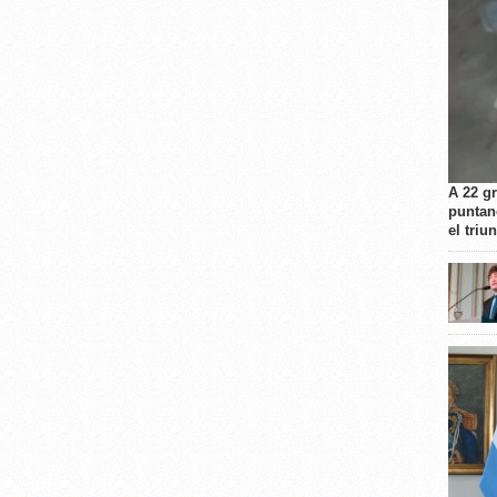
A 22 g
puntan
el triu