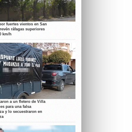
por fuertes vientos en San
prevén ráfagas superiores
70 km/h
aron a un fletero de Villa
es para una falsa
a y lo secuestraron en
za