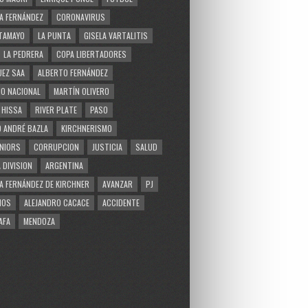
A FERNÁNDEZ
CORONAVIRUS
TAMAYO
LA PUNTA
GISELA VARTALITIS
LA PEDRERA
COPA LIBERTADORES
EZ SAA
ALBERTO FERNÁNDEZ
O NACIONAL
MARTÍN OLIVERO
 HISSA
RIVER PLATE
PASO
 ANDRÉ BAZLA
KIRCHNERISMO
NIORS
CORRUPCION
JUSTICIA
SALUD
 DIVISION
ARGENTINA
A FERNÁNDEZ DE KIRCHNER
AVANZAR
PJ
MOS
ALEJANDRO CACACE
ACCIDENTE
AFA
MENDOZA