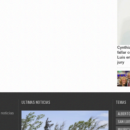
Cynthi
fallar 
Luis e
jury
ULTIMAS NOTICIAS
TEMAS
 noticias
ALBERTO
SAN LUI
MAURICI