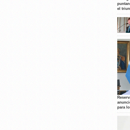
puntan
el triu
Reserva
anunci
para l