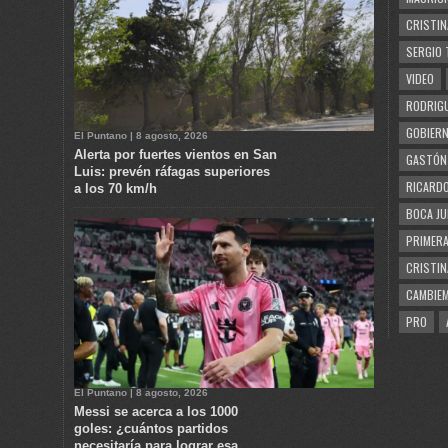
CRISTIN
SERGIO 
VIDEO
RODRIGU
GOBIERN
El Puntano | 8 agosto, 2026
Alerta por fuertes vientos en San
GASTÓN
Luis: prevén ráfagas superiores
RICARDO
a los 70 km/h
BOCA JU
PRIMERA
CRISTIN
CAMBIE
PRO
El Puntano | 8 agosto, 2026
Messi se acerca a los 1000
goles: ¿cuántos partidos
necesitaría para lograr esa