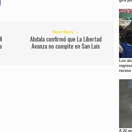
gira p
Next Story →
34
Abdala confirmó que La Libertad
a
Avanza no compite en San Luis
Los al
regresa
receso
A 22 g