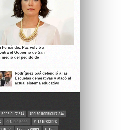
a Fernández Paz volvió a
contra el Gobierno de San
n medio del pedido de
Rodríguez Saá defendió a las
Escuelas generativas y atacó al
actual sistema educativo
 RODRÍGUEZ SAÁ
ADOLFO RODRÍGUEZ SAÁ
S
CLAUDIO POGGI
VILLA MERCEDES
O MACRI
ENRIQUE PONCE
FUTBOL