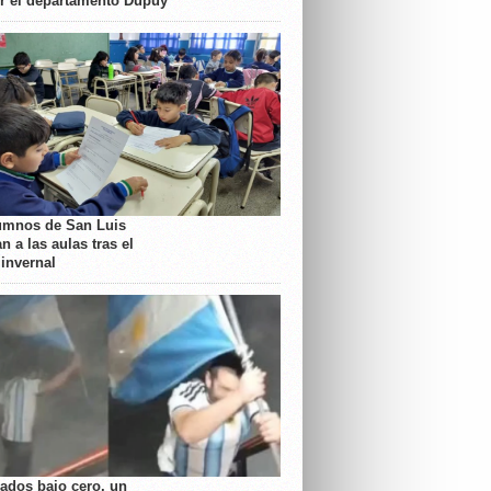
or el departamento Dupuy
umnos de San Luis
n a las aulas tras el
 invernal
rados bajo cero, un