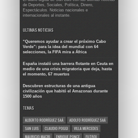
de Deportes, Sociales, Política, Dinero,
Espectáculos. Noticias nacionales e
internacionales al instante.
ULTIMAS NOTICIAS
“Queremos ayudar a crear el próximo Cabo
Verde”: para la idea del mundial con 64
selecciones, la FIFA mira a África
España instaló una barrera flotante en Ceuta en
medio de una crisis migratoria que deja, hasta
el momento, 67 muertos
Descubren estructuras de una antigua
civilización que habitó el Amazonas durante
1500 años
TEMAS
ALBERTO RODRÍGUEZ SAÁ
ADOLFO RODRÍGUEZ SAÁ
SAN LUIS
CLAUDIO POGGI
VILLA MERCEDES
MAURICIO MACRI
ENRIQUE PONCE
FUTBOL