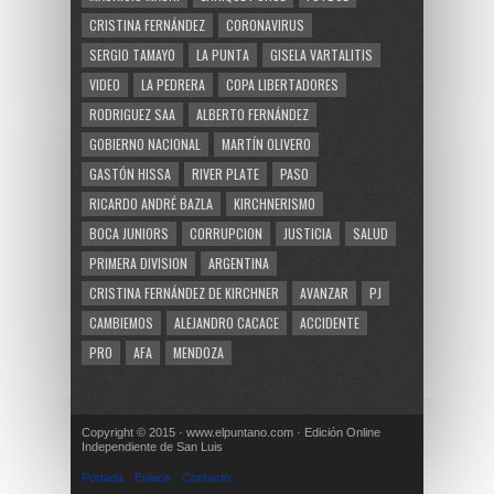
CRISTINA FERNÁNDEZ
CORONAVIRUS
SERGIO TAMAYO
LA PUNTA
GISELA VARTALITIS
VIDEO
LA PEDRERA
COPA LIBERTADORES
RODRIGUEZ SAA
ALBERTO FERNÁNDEZ
GOBIERNO NACIONAL
MARTÍN OLIVERO
GASTÓN HISSA
RIVER PLATE
PASO
RICARDO ANDRÉ BAZLA
KIRCHNERISMO
BOCA JUNIORS
CORRUPCION
JUSTICIA
SALUD
PRIMERA DIVISION
ARGENTINA
CRISTINA FERNÁNDEZ DE KIRCHNER
AVANZAR
PJ
CAMBIEMOS
ALEJANDRO CACACE
ACCIDENTE
PRO
AFA
MENDOZA
Copyright © 2015 · www.elpuntano.com · Edición Online
Independiente de San Luis
Portada
Enlace
Contacto