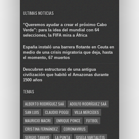
ULTIMAS NOTICIAS
“Queremos ayudar a crear el próximo Cabo
Verde”: para la idea del mundial con 64
selecciones, la FIFA mira a África
España instaló una barrera flotante en Ceuta en
medio de una crisis migratoria que deja, hasta
el momento, 67 muertos
Descubren estructuras de una antigua
civilización que habitó el Amazonas durante
1500 años
TEMAS
ALBERTO RODRÍGUEZ SAÁ
ADOLFO RODRÍGUEZ SAÁ
SAN LUIS
CLAUDIO POGGI
VILLA MERCEDES
MAURICIO MACRI
ENRIQUE PONCE
FUTBOL
CRISTINA FERNÁNDEZ
CORONAVIRUS
SERGIO TAMAYO
LA PUNTA
GISELA VARTALITIS