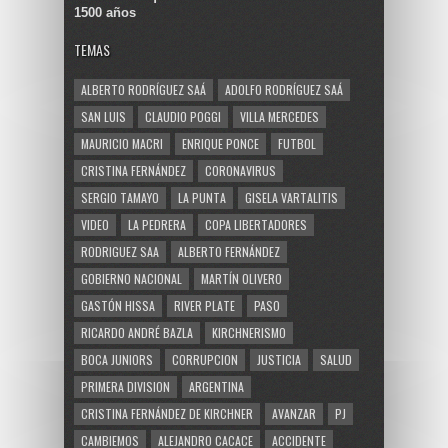
1500 años
TEMAS
ALBERTO RODRÍGUEZ SAÁ
ADOLFO RODRÍGUEZ SAÁ
SAN LUIS
CLAUDIO POGGI
VILLA MERCEDES
MAURICIO MACRI
ENRIQUE PONCE
FUTBOL
CRISTINA FERNÁNDEZ
CORONAVIRUS
SERGIO TAMAYO
LA PUNTA
GISELA VARTALITIS
VIDEO
LA PEDRERA
COPA LIBERTADORES
RODRIGUEZ SAA
ALBERTO FERNÁNDEZ
GOBIERNO NACIONAL
MARTÍN OLIVERO
GASTÓN HISSA
RIVER PLATE
PASO
RICARDO ANDRÉ BAZLA
KIRCHNERISMO
BOCA JUNIORS
CORRUPCION
JUSTICIA
SALUD
PRIMERA DIVISION
ARGENTINA
CRISTINA FERNÁNDEZ DE KIRCHNER
AVANZAR
PJ
CAMBIEMOS
ALEJANDRO CACACE
ACCIDENTE