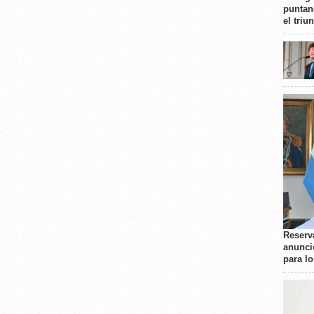
puntan
el triu
Reserva
anunci
para l