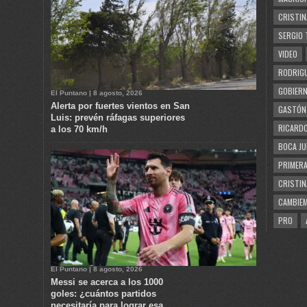
CRISTIN
SERGIO 
VIDEO
RODRIGU
GOBIERN
El Puntano | 8 agosto, 2026
Alerta por fuertes vientos en San
GASTÓN
Luis: prevén ráfagas superiores
RICARDO
a los 70 km/h
BOCA JU
PRIMERA
CRISTIN
CAMBIE
PRO
El Puntano | 8 agosto, 2026
Messi se acerca a los 1000
goles: ¿cuántos partidos
necesitaría para lograr esa