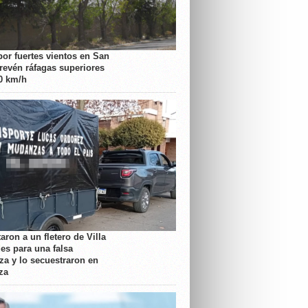
por fuertes vientos en San
prevén ráfagas superiores
70 km/h
aron a un fletero de Villa
es para una falsa
a y lo secuestraron en
za