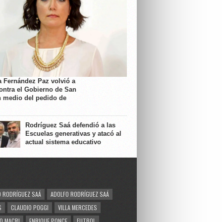
a Fernández Paz volvió a
contra el Gobierno de San
n medio del pedido de
Rodríguez Saá defendió a las
Escuelas generativas y atacó al
actual sistema educativo
 RODRÍGUEZ SAÁ
ADOLFO RODRÍGUEZ SAÁ
S
CLAUDIO POGGI
VILLA MERCEDES
O MACRI
ENRIQUE PONCE
FUTBOL