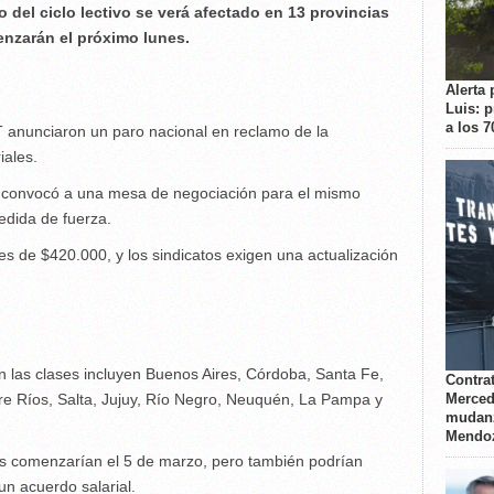
io del ciclo lectivo se verá afectado en 13 provincias
enzarán el próximo lunes.
Alerta 
Luis: 
a los 
 anunciaron un paro nacional en reclamo de la
iales.
o convocó a una mesa de negociación para el mismo
edida de fuerza.
 es de $420.000, y los sindicatos exigen una actualización
án las clases incluyen Buenos Aires, Córdoba, Santa Fe,
Contrat
Merced
 Ríos, Salta, Jujuy, Río Negro, Neuquén, La Pampa y
mudanz
Mendo
ases comenzarían el 5 de marzo, pero también podrían
un acuerdo salarial.