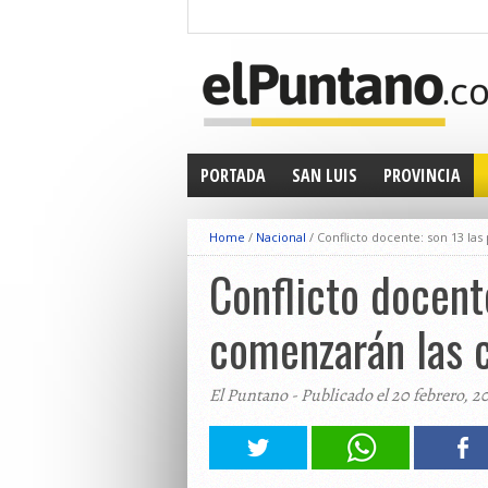
PORTADA
SAN LUIS
PROVINCIA
Home
/
Nacional
/
Conflicto docente: son 13 las
Conflicto docent
comenzarán las c
El Puntano - Publicado el 20 febrero, 2