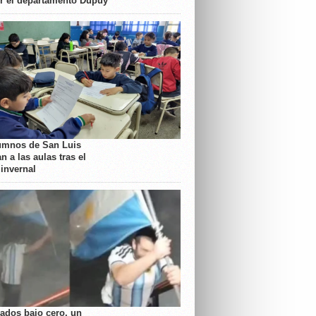
or el departamento Dupuy
umnos de San Luis
n a las aulas tras el
 invernal
rados bajo cero, un