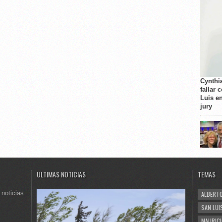
Cynthi
fallar 
Luis e
jury
ULTIMAS NOTICIAS
TEMAS
 noticias
ALBERTO
SAN LUI
MAURICI