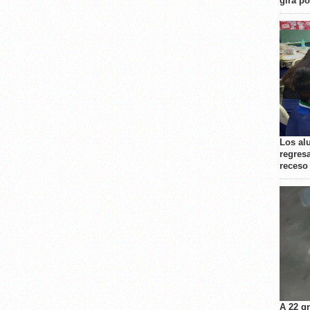
gira p
Los al
regresa
receso
A 22 g