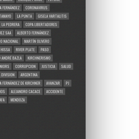
A FERNÁNDEZ
CORONAVIRUS
TAMAYO
LA PUNTA
GISELA VARTALITIS
LA PEDRERA
COPA LIBERTADORES
EZ SAA
ALBERTO FERNÁNDEZ
O NACIONAL
MARTÍN OLIVERO
 HISSA
RIVER PLATE
PASO
 ANDRÉ BAZLA
KIRCHNERISMO
NIORS
CORRUPCION
JUSTICIA
SALUD
 DIVISION
ARGENTINA
A FERNÁNDEZ DE KIRCHNER
AVANZAR
PJ
MOS
ALEJANDRO CACACE
ACCIDENTE
AFA
MENDOZA