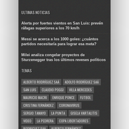
ULTIMAS NOTICIAS
Alerta por fuertes vientos en San Luis: prevén
ráfagas superiores a los 70 km/h
Messi se acerca a los 1000 goles: ¿cuántos
partidos necesitaría para lograr esa meta?
Milei analiza congelar proyectos de
Sturzenegger tras los últimos reveses políticos
TEMAS
ALBERTO RODRÍGUEZ SAÁ
ADOLFO RODRÍGUEZ SAÁ
SAN LUIS
CLAUDIO POGGI
VILLA MERCEDES
MAURICIO MACRI
ENRIQUE PONCE
FUTBOL
CRISTINA FERNÁNDEZ
CORONAVIRUS
SERGIO TAMAYO
LA PUNTA
GISELA VARTALITIS
VIDEO
LA PEDRERA
COPA LIBERTADORES
RODRIGUEZ SAA
ALBERTO FERNÁNDEZ