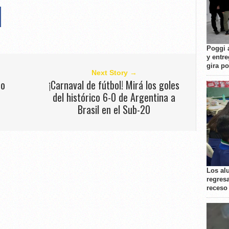
Poggi 
y entre
gira p
Next Story →
to
¡Carnaval de fútbol! Mirá los goles
del histórico 6-0 de Argentina a
Brasil en el Sub-20
Los al
regresa
receso