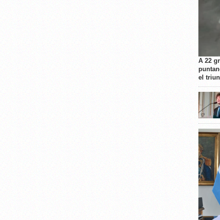
A 22 g
puntan
el triu