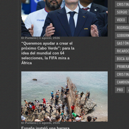
CRISTIN
SERGIO 
VIDEO
RODRIGU
GOBIERN
El Puntano | 1 agosto, 2026
GASTÓN
“Queremos ayudar a crear el
próximo Cabo Verde”: para la
RICARDO
idea del mundial con 64
selecciones, la FIFA mira a
BOCA JU
África
PRIMERA
CRISTIN
CAMBIE
PRO
El Puntano | 1 agosto, 2026
España instaló una barrera