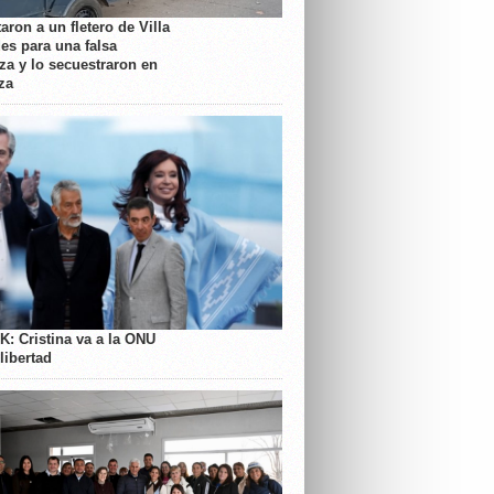
aron a un fletero de Villa
es para una falsa
a y lo secuestraron en
za
K: Cristina va a la ONU
libertad