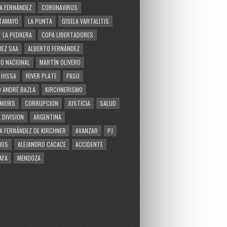
A FERNÁNDEZ
CORONAVIRUS
TAMAYO
LA PUNTA
GISELA VARTALITIS
LA PEDRERA
COPA LIBERTADORES
EZ SAA
ALBERTO FERNÁNDEZ
O NACIONAL
MARTÍN OLIVERO
 HISSA
RIVER PLATE
PASO
 ANDRÉ BAZLA
KIRCHNERISMO
NIORS
CORRUPCION
JUSTICIA
SALUD
 DIVISION
ARGENTINA
A FERNÁNDEZ DE KIRCHNER
AVANZAR
PJ
MOS
ALEJANDRO CACACE
ACCIDENTE
AFA
MENDOZA