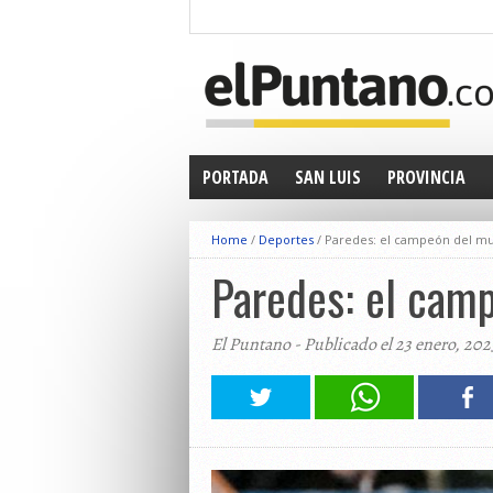
PORTADA
SAN LUIS
PROVINCIA
Home
/
Deportes
/
Paredes: el campeón del mu
Paredes: el cam
El Puntano - Publicado el 23 enero, 202