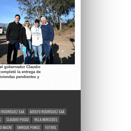
 el gobernador Claudio
completó la entrega de
viviendas pendientes y
 RODRÍGUEZ SAÁ
ADOLFO RODRÍGUEZ SAÁ
S
CLAUDIO POGGI
VILLA MERCEDES
O MACRI
ENRIQUE PONCE
FUTBOL