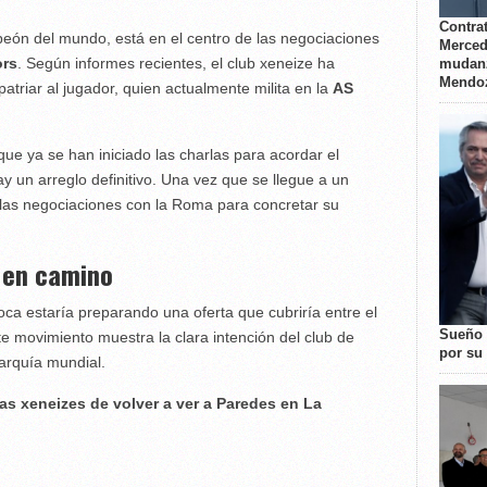
Contrat
eón del mundo, está en el centro de las negociaciones
Merced
ors
. Según informes recientes, el club xeneize ha
mudanz
Mendo
atriar al jugador, quien actualmente milita en la
AS
ue ya se han iniciado las charlas para acordar el
ay un arreglo definitivo. Una vez que se llegue a un
as negociaciones con la Roma para concretar su
a en camino
ca estaría preparando una oferta que cubriría entre el
Sueño 
te movimiento muestra la clara intención del club de
por su 
rarquía mundial.
as xeneizes de volver a ver a Paredes en La