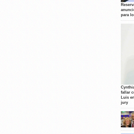
Reserva
anunci
para l
Cynthi
fallar 
Luis e
jury