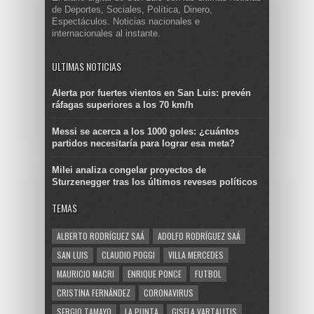
de Deportes, Sociales, Política, Dinero,
Espectáculos. Noticias nacionales e
internacionales al instante.
ULTIMAS NOTICIAS
Alerta por fuertes vientos en San Luis: prevén
ráfagas superiores a los 70 km/h
Messi se acerca a los 1000 goles: ¿cuántos
partidos necesitaría para lograr esa meta?
Milei analiza congelar proyectos de
Sturzenegger tras los últimos reveses políticos
TEMAS
ALBERTO RODRÍGUEZ SAÁ
ADOLFO RODRÍGUEZ SAÁ
SAN LUIS
CLAUDIO POGGI
VILLA MERCEDES
MAURICIO MACRI
ENRIQUE PONCE
FUTBOL
CRISTINA FERNÁNDEZ
CORONAVIRUS
SERGIO TAMAYO
LA PUNTA
GISELA VARTALITIS