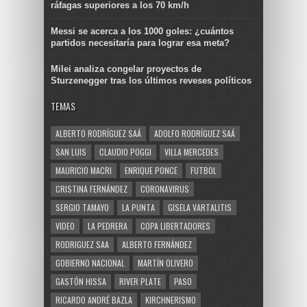
ráfagas superiores a los 70 km/h
Messi se acerca a los 1000 goles: ¿cuántos
partidos necesitaría para lograr esa meta?
Milei analiza congelar proyectos de
Sturzenegger tras los últimos reveses políticos
TEMAS
ALBERTO RODRÍGUEZ SAÁ
ADOLFO RODRÍGUEZ SAÁ
SAN LUIS
CLAUDIO POGGI
VILLA MERCEDES
MAURICIO MACRI
ENRIQUE PONCE
FUTBOL
CRISTINA FERNÁNDEZ
CORONAVIRUS
SERGIO TAMAYO
LA PUNTA
GISELA VARTALITIS
VIDEO
LA PEDRERA
COPA LIBERTADORES
RODRIGUEZ SAA
ALBERTO FERNÁNDEZ
GOBIERNO NACIONAL
MARTÍN OLIVERO
GASTÓN HISSA
RIVER PLATE
PASO
RICARDO ANDRÉ BAZLA
KIRCHNERISMO