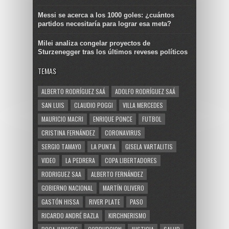
Messi se acerca a los 1000 goles: ¿cuántos
partidos necesitaría para lograr esa meta?
Milei analiza congelar proyectos de
Sturzenegger tras los últimos reveses políticos
TEMAS
ALBERTO RODRÍGUEZ SAÁ
ADOLFO RODRÍGUEZ SAÁ
SAN LUIS
CLAUDIO POGGI
VILLA MERCEDES
MAURICIO MACRI
ENRIQUE PONCE
FUTBOL
CRISTINA FERNÁNDEZ
CORONAVIRUS
SERGIO TAMAYO
LA PUNTA
GISELA VARTALITIS
VIDEO
LA PEDRERA
COPA LIBERTADORES
RODRIGUEZ SAA
ALBERTO FERNÁNDEZ
GOBIERNO NACIONAL
MARTÍN OLIVERO
GASTÓN HISSA
RIVER PLATE
PASO
RICARDO ANDRÉ BAZLA
KIRCHNERISMO