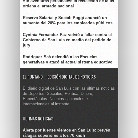
Sin aventuras personales: la reelección de Milei
ordena el armado nacional
Reserva Salarial y Social: Poggi anunció un
aumento del 20% para los empleados públicos
Cynthia Fernández Paz volvió a fallar contra el
Gobierno de San Luis en medio del pedido de
jury
Rodríguez Saá defendió a las Escuelas
generativas y atacó al actual sistema educativo
EL PUNTANO – EDICIÓN DIGITAL DE NOTICIAS
El diario digital de San Luis con las últimas noticias
de Deportes, Sociales, Política, Dinero,
Espectáculos. Noticias nacionales e
internacionales al instante.
ULTIMAS NOTICIAS
Alerta por fuertes vientos en San Luis: prevén
ráfagas superiores a los 70 km/h