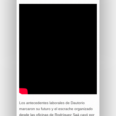
Los antecedentes laborales de Dautorio
marcaron su futuro y el escrache organizado
desde las oficinas de Rodríguez Saá cayó por