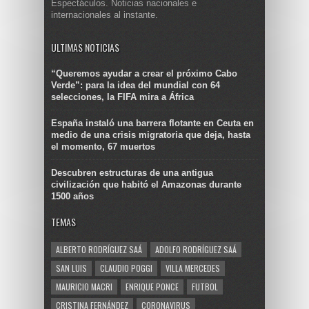
Espectáculos. Noticias nacionales e
internacionales al instante.
ULTIMAS NOTICIAS
“Queremos ayudar a crear el próximo Cabo
Verde”: para la idea del mundial con 64
selecciones, la FIFA mira a África
España instaló una barrera flotante en Ceuta en
medio de una crisis migratoria que deja, hasta
el momento, 67 muertos
Descubren estructuras de una antigua
civilización que habitó el Amazonas durante
1500 años
TEMAS
ALBERTO RODRÍGUEZ SAÁ
ADOLFO RODRÍGUEZ SAÁ
SAN LUIS
CLAUDIO POGGI
VILLA MERCEDES
MAURICIO MACRI
ENRIQUE PONCE
FUTBOL
CRISTINA FERNÁNDEZ
CORONAVIRUS