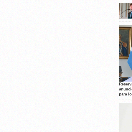
Reserva
anunci
para l