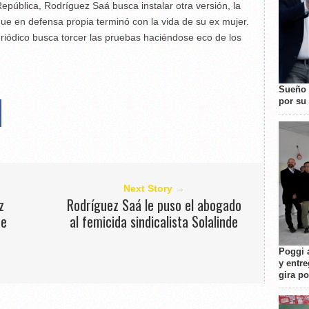
República, Rodríguez Saá busca instalar otra versión, la
 que en defensa propia terminó con la vida de su ex mujer.
riódico busca torcer las pruebas haciéndose eco de los
Sueño 
por su 
Next Story →
z
Rodríguez Saá le puso el abogado
de
al femicida sindicalista Solalinde
Poggi 
y entre
gira p