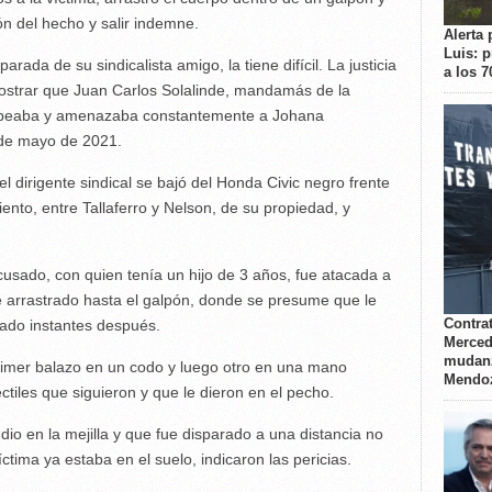
ón del hecho y salir indemne.
Alerta 
Luis: 
rada de su sindicalista amigo, la tiene difícil. La justicia
a los 
strar que Juan Carlos Solalinde, mandamás de la
lpeaba y amenazaba constantemente a Johana
 de mayo de 2021.
l dirigente sindical se bajó del Honda Civic negro frente
ento, entre Tallaferro y Nelson, de su propiedad, y
usado, con quien tenía un hijo de 3 años, fue atacada a
ue arrastrado hasta el galpón, donde se presume que le
Contrat
rado instantes después.
Merced
mudanz
primer balazo en un codo y luego otro en una mano
Mendo
ctiles que siguieron y que le dieron en el pecho.
dio en la mejilla y que fue disparado a una distancia no
ctima ya estaba en el suelo, indicaron las pericias.