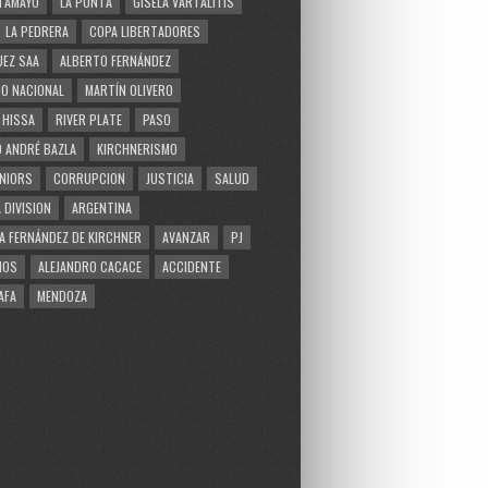
TAMAYO
LA PUNTA
GISELA VARTALITIS
LA PEDRERA
COPA LIBERTADORES
EZ SAA
ALBERTO FERNÁNDEZ
O NACIONAL
MARTÍN OLIVERO
 HISSA
RIVER PLATE
PASO
 ANDRÉ BAZLA
KIRCHNERISMO
NIORS
CORRUPCION
JUSTICIA
SALUD
 DIVISION
ARGENTINA
A FERNÁNDEZ DE KIRCHNER
AVANZAR
PJ
MOS
ALEJANDRO CACACE
ACCIDENTE
AFA
MENDOZA