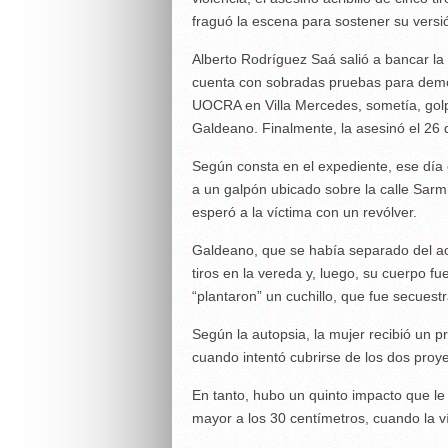
fraguó la escena para sostener su versi
Alberto Rodríguez Saá salió a bancar la pa
cuenta con sobradas pruebas para demo
UOCRA en Villa Mercedes, sometía, go
Galdeano. Finalmente, la asesinó el 26
Según consta en el expediente, ese día e
a un galpón ubicado sobre la calle Sarmi
esperó a la víctima con un revólver.
Galdeano, que se había separado del ac
tiros en la vereda y, luego, su cuerpo f
“plantaron” un cuchillo, que fue secuest
Según la autopsia, la mujer recibió un 
cuando intentó cubrirse de los dos proye
En tanto, hubo un quinto impacto que le 
mayor a los 30 centímetros, cuando la ví