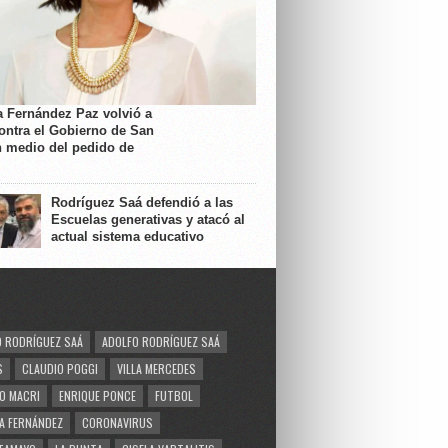
a Fernández Paz volvió a
contra el Gobierno de San
n medio del pedido de
Rodríguez Saá defendió a las
Escuelas generativas y atacó al
actual sistema educativo
 RODRÍGUEZ SAÁ
ADOLFO RODRÍGUEZ SAÁ
S
CLAUDIO POGGI
VILLA MERCEDES
O MACRI
ENRIQUE PONCE
FUTBOL
A FERNÁNDEZ
CORONAVIRUS