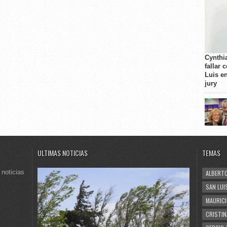
Cynthi
fallar 
Luis e
jury
ULTIMAS NOTICIAS
TEMAS
 noticias
ALBERTO
SAN LUI
MAURICI
CRISTIN