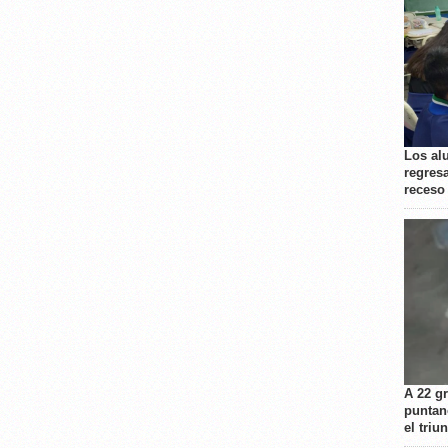
Los al
regresa
receso
A 22 g
puntan
el triu