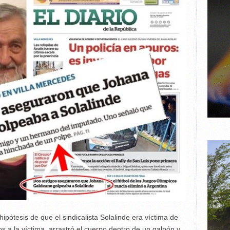
hipótesis de que el sindicalista Solalinde era víctima de
iros a la víctima, arrastró el cuerpo dentro de un galpón y