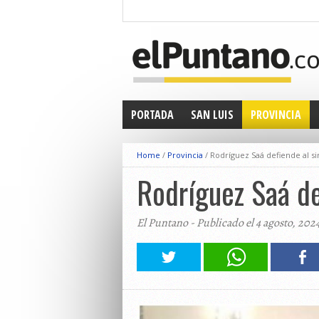
PORTADA
SAN LUIS
PROVINCIA
Home
/
Provincia
/
Rodríguez Saá defiende al si
Rodríguez Saá de
El Puntano - Publicado el 4 agosto, 202