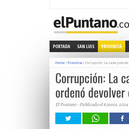
PORTADA
SAN LUIS
PROVINCIA
Home
/
Provincia
/
Corrupción: La casta judicia
Corrupción: La ca
ordenó devolver 
El Puntano - Publicado el 8 junio, 2024