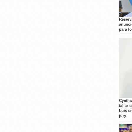
Reserva
anunci
para l
Cynthi
fallar 
Luis e
jury