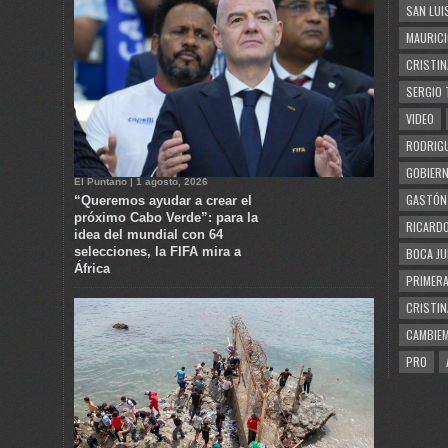
SAN LUI
MAURICI
CRISTIN
SERGIO 
VIDEO
RODRIGU
GOBIERN
El Puntano | 1 agosto, 2026
GASTÓN
“Queremos ayudar a crear el
próximo Cabo Verde”: para la
RICARDO
idea del mundial con 64
selecciones, la FIFA mira a
BOCA JU
África
PRIMERA
CRISTIN
CAMBIE
PRO