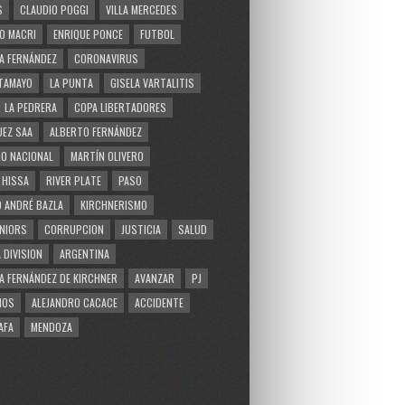
S
CLAUDIO POGGI
VILLA MERCEDES
O MACRI
ENRIQUE PONCE
FUTBOL
A FERNÁNDEZ
CORONAVIRUS
TAMAYO
LA PUNTA
GISELA VARTALITIS
LA PEDRERA
COPA LIBERTADORES
EZ SAA
ALBERTO FERNÁNDEZ
O NACIONAL
MARTÍN OLIVERO
 HISSA
RIVER PLATE
PASO
 ANDRÉ BAZLA
KIRCHNERISMO
NIORS
CORRUPCION
JUSTICIA
SALUD
 DIVISION
ARGENTINA
A FERNÁNDEZ DE KIRCHNER
AVANZAR
PJ
MOS
ALEJANDRO CACACE
ACCIDENTE
AFA
MENDOZA