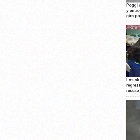
Poggi 
y entre
gira p
Los al
regresa
receso