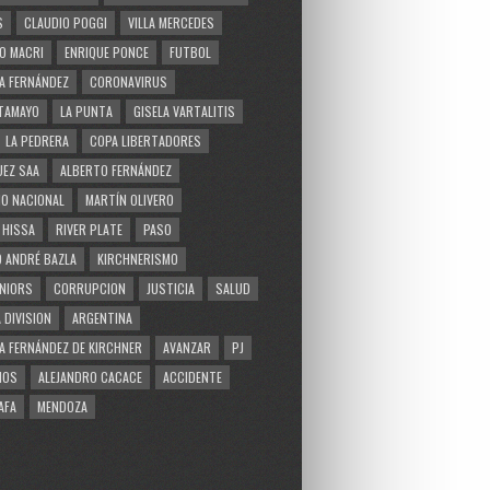
S
CLAUDIO POGGI
VILLA MERCEDES
O MACRI
ENRIQUE PONCE
FUTBOL
A FERNÁNDEZ
CORONAVIRUS
TAMAYO
LA PUNTA
GISELA VARTALITIS
LA PEDRERA
COPA LIBERTADORES
EZ SAA
ALBERTO FERNÁNDEZ
O NACIONAL
MARTÍN OLIVERO
 HISSA
RIVER PLATE
PASO
 ANDRÉ BAZLA
KIRCHNERISMO
NIORS
CORRUPCION
JUSTICIA
SALUD
 DIVISION
ARGENTINA
A FERNÁNDEZ DE KIRCHNER
AVANZAR
PJ
MOS
ALEJANDRO CACACE
ACCIDENTE
AFA
MENDOZA