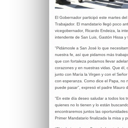
El Gobernador participó este martes del o
Trabajador. El mandatario llegó poco an
vicegobernador, Ricardo Endeiza, la int
intendente de San Luis, Gastón Hissa y 
“Pidámosle a San José lo que necesitamo
nuestra fe, así que pidamos más trabaj
que con fortaleza podamos llevar adelant
corazones y en nuestras vidas. Que él, 
junto con María la Virgen y con el Señor
con esperanza. Como dice el Papa, no n
puede pasar”, expresó el padre Mauro du
“En este día deseo saludar a todos los t
quienes no lo tienen y lo están buscand
encontraremos juntos las oportunidades 
Primer Mandatario finalizada la misa y p