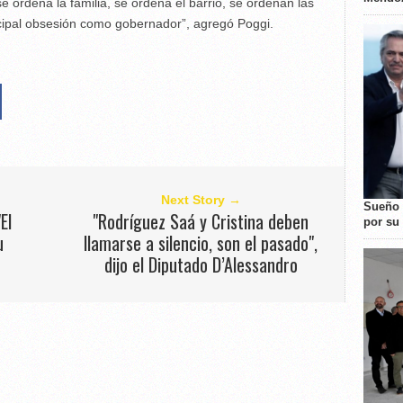
e ordena la familia, se ordena el barrio, se ordenan las
cipal obsesión como gobernador”, agregó Poggi.
Next Story →
Sueño 
El
"Rodríguez Saá y Cristina deben
por su 
u
llamarse a silencio, son el pasado",
dijo el Diputado D’Alessandro