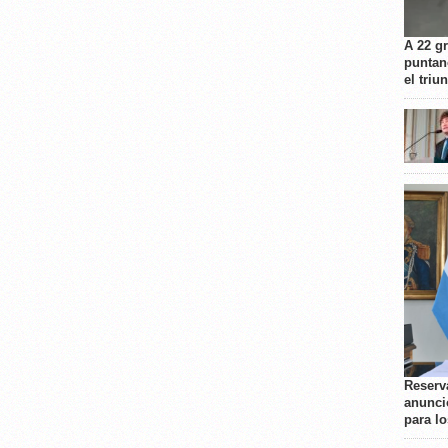
A 22 g
puntan
el triu
Reserva
anunci
para l