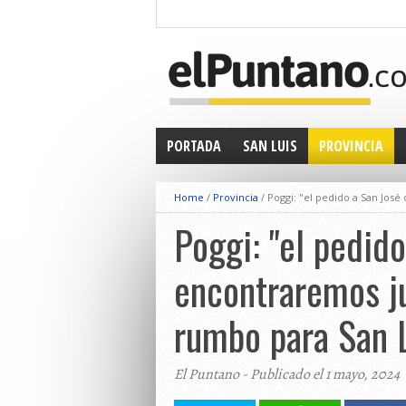
PORTADA
SAN LUIS
PROVINCIA
Home
/
Provincia
/
Poggi: "el pedido a San José
Poggi: "el pedid
encontraremos ju
rumbo para San L
El Puntano - Publicado el 1 mayo, 2024