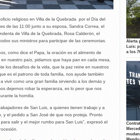
ficio religioso en Villa de la Quebrada por el Día del
tes de las 11:00 junto a su esposa, Sandra Correa, el
endenta de Villa de la Quebrada, Rosa Calderón, el
todos sus ministros para participar de las ceremonias.
Alerta 
Luis: 
a los 
s, como dice el Papa, la oración es el alimento de
o en nuestro país, pidamos que haya pan en cada mesa,
e los desafíos de la vida, que la paz reine en nuestros
que es el patrono de toda familia, nos ayude también
 a vivir como una gran familia sirviendo a los demás y
os dejemos robar la esperanza, es lo peor que nos
rante la homilía.
rabajadores de San Luis, a quienes tienen trabajo y a
o, y el pedido a San José de que nos proteja. Pronto
para salir y el mejor rumbo para San Luis”, expresó el
Contrat
Merced
rocesión.
mudanz
Mendo