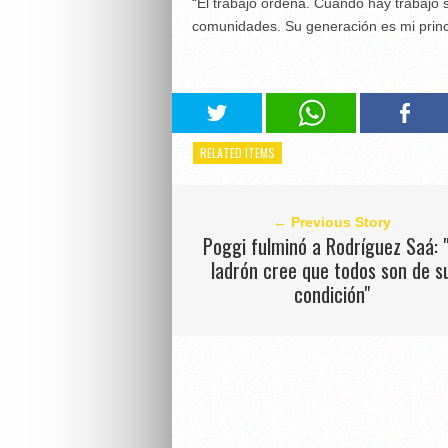
“El trabajo ordena. Cuando hay trabajo s
comunidades. Su generación es mi prin
RELATED ITEMS
← Previous Story
Poggi fulminó a Rodríguez Saá: "
ladrón cree que todos son de s
condición"