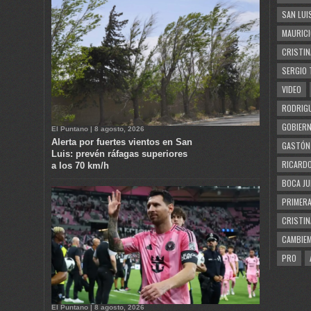
SAN LUI
MAURICI
CRISTIN
SERGIO 
VIDEO
RODRIGU
GOBIERN
El Puntano | 8 agosto, 2026
Alerta por fuertes vientos en San
GASTÓN
Luis: prevén ráfagas superiores
RICARDO
a los 70 km/h
BOCA JU
PRIMERA
CRISTIN
CAMBIE
PRO
El Puntano | 8 agosto, 2026